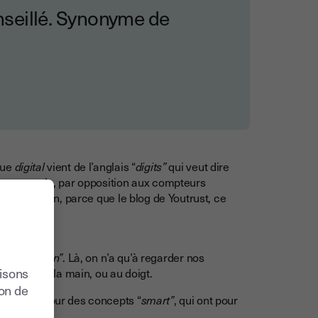
onseillé. Synonyme de
que
digital
vient de l’anglais “
digits”
qui veut dire
par exemple, par opposition aux compteurs
aide en rien, parce que le blog de Youtrust, ce
gt, à la main”
. Là, on n’a qu’à regarder nos
lisons
uit donc à la main, ou au doigt.
ion de
eloppé autour des concepts “
smart”
, qui ont pour