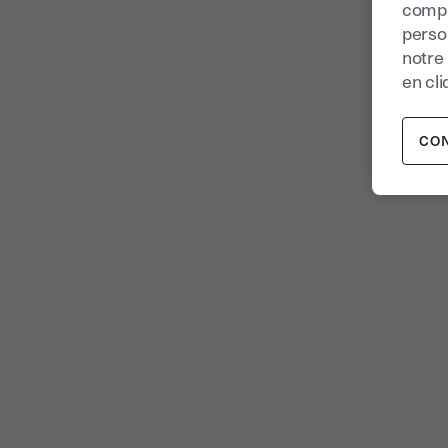
compr
perso
notre
en cli
CO