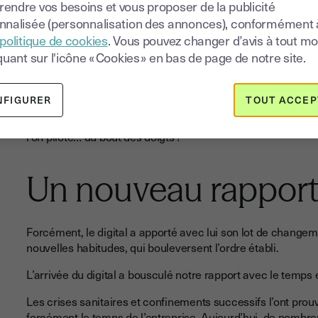
endre vos besoins et vous proposer de la publicité
nnalisée (personnalisation des annonces), conformément 
Les maisons connectées,
politique de cookies
. Vous pouvez changer d’avis à tout 
Les tablettes tactiles,
quant sur l'icône « Cookies » en bas de page de notre site.
objets connectés,
etc.
NFIGURER
TOUT ACCEP
Toutes ces entités font en fait partie d’une sphère digitale
l’on pilote… du bout des doigts !
Un nouveau rapport
Forcément, le digital a apporté avec lui son lot de chan
nouvelles habitudes, qui bouleversent l’ordre établi.
L’arrivée du digital a bousculé notre rapport avec le temp
Les crises sanitaires et confinements successifs l’ont prouv
forcément le temps de l’entreprise. Aujourd’hui, de nombre