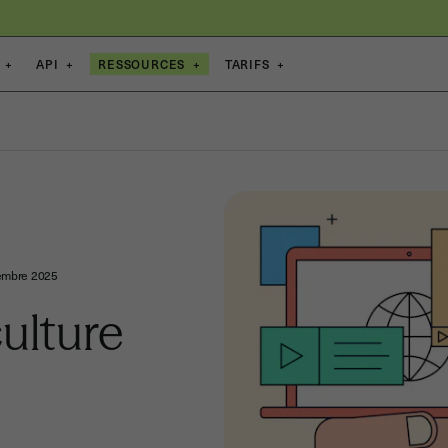
+
API
+
RESSOURCES
+
TARIFS
+
embre 2025
culture