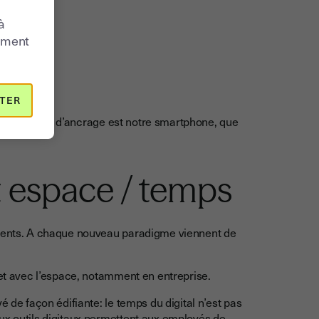
à
moment
TER
 dont le point d’ancrage est notre smartphone, que
 espace / temps
gements. A chaque nouveau paradigme viennent de
s et avec l’espace, notamment en entreprise.
é de façon édifiante: le temps du digital n’est pas
ux outils digitaux permettent aux employés de