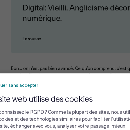
Digital: Vieilli. Anglicisme déc
numérique.
Larousse
Bon… on n’est pas bien avancé. Ce qu’on comprend, c’est 
nombre. Ça, c’est pour les compteurs de voiture digitaux, 
analogiques, avec des aiguilles. Très bien, mais ça ne nous 
nuer sans accepter
n’est pas le blog d’auto-moto !
site web utilise des cookies
Par extension, digital veut aussi dire “
qui se rapporte au doi
connaissez le RGPD ? Comme la plupart des sites, nous uti
smartphones, qui sont entièrement tactiles, et que l’on cond
okies et des technologies similaires pour faciliter l'utilisat
A partir de nos smartphones, tout un écosystème s’est dév
 site, échanger avec vous, analyser votre passage, mieux
point d’ancrage notre smartphone: