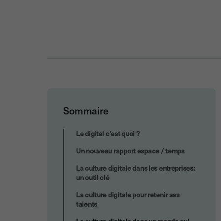
Sommaire
La culture digitale dans un monde qui
Le digital c’est quoi ?
s’accélère
Un nouveau rapport espace / temps
La culture digitale dans les entreprises:
un outil clé
La culture digitale pour retenir ses
talents