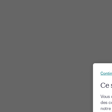
Conti
Ce 
Vous 
des co
notre