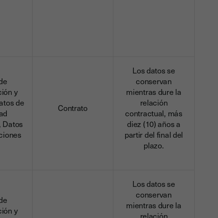
Los datos se
de
conservan
ción y
mientras dure la
atos de
relación
Contrato
dad
contractual, más
, Datos
diez (10) años a
ciones
partir del final del
plazo.
Los datos se
conservan
de
mientras dure la
ción y
relación