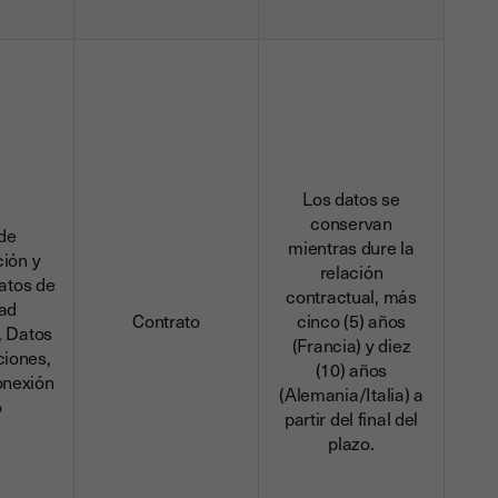
Los datos se
conservan
de
mientras dure la
ción y
relación
atos de
contractual, más
dad
Contrato
cinco (5) años
, Datos
(Francia) y diez
ciones,
(10) años
onexión
(Alemania/Italia) a
o
partir del final del
plazo.