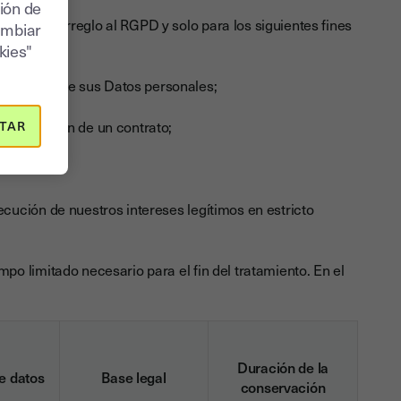
ión de
es con arreglo al RGPD y solo para los siguientes fines
ambiar
kies"
atamiento de sus Datos personales;
 preparación de un contrato;
TAR
ecución de nuestros intereses legítimos en estricto
o limitado necesario para el fin del tratamiento. En el
Duración de la
e datos
Base legal
conservación