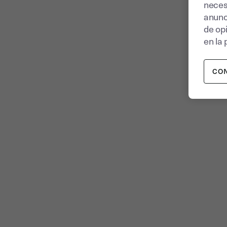
neces
anunc
de op
en la 
CO