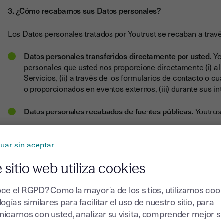
3. ¿Cómo recabamos sus Datos personales?
Los Datos personales tratados por Youtrust se recaban a travé
Datos personales transferidos directamente por usted.
Yo
personales que usted nos proporcione directamente (i) al 
Servicios, (ii) a través de los formularios de contacto o c
o proporcionados en eventos externos, (iii) durante sus i
Datos personales recabados de fuentes públicas.
Youtrus
Datos personales recabados de terceros
. Youtrust podrá
uar sin aceptar
acceder a bases de datos actualizadas.
 sitio web utiliza cookies
Datos personales recabados automáticamente cuando usted
recabar sus Datos personales para elaborar estadísticas 
ce el RGPD? Como la mayoría de los sitios, utilizamos coo
llevar a cabo campañas publicitarias dirigidas.
ogías similares para facilitar el uso de nuestro sitio, para
4. ¿Con qué fundamento jurídico, para qué fines y durante c
icarnos con usted, analizar su visita, comprender mejor 