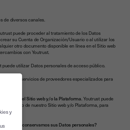
s de diversos canales.
utrust puede proceder al tratamiento de los Datos
crear su Cuenta de Organización/Usuario o al utilizar los
ualquier otro documento disponible en línea en el Sitio web
ntercambios con Youtrust.
t puede utilizar Datos personales de acceso público.
 utilizar los servicios de proveedores especializados para
 utiliza el Sitio web y/o la Plataforma
. Youtrust puede
sobre el uso de nuestro Sitio web y/o Plataforma, para
kies y
uánto tiempo conservamos sus Datos personales?
sus