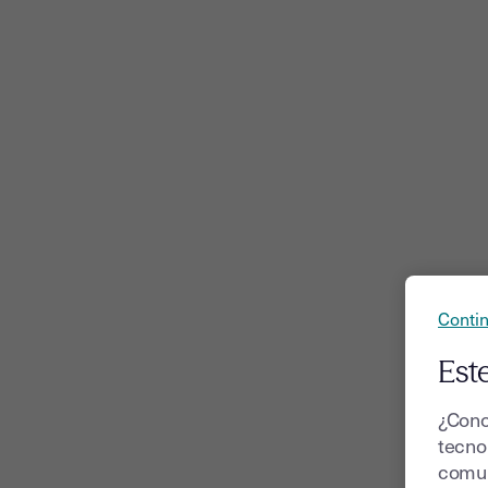
Contin
Este
¿Cono
tecnol
comun