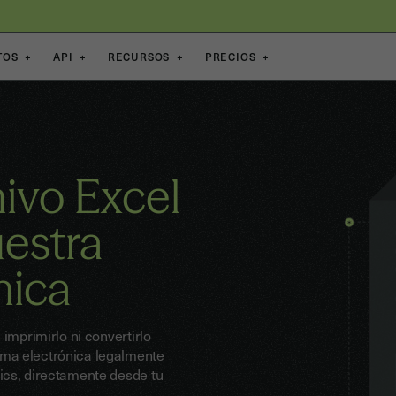
TOS
+
API
+
RECURSOS
+
PRECIOS
+
ivo Excel
uestra
nica
 imprimirlo ni convertirlo
rma electrónica legalmente
ics, directamente desde tu