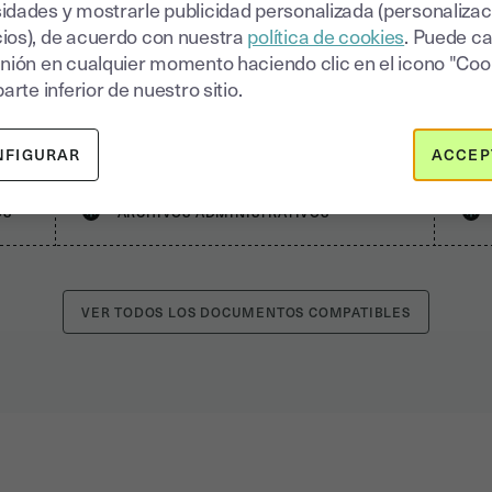
firmar?
idades y mostrarle publicidad personalizada (personalizac
ios), de acuerdo con nuestra
política de cookies
. Puede c
inión en cualquier momento haciendo clic en el icono "Coo
parte inferior de nuestro sitio.
O
PRESUPUESTOS Y ESTIMACIONES DE
COSTES
NFIGURAR
ACCEP
OS
ARCHIVOS ADMINISTRATIVOS
VER TODOS LOS DOCUMENTOS COMPATIBLES