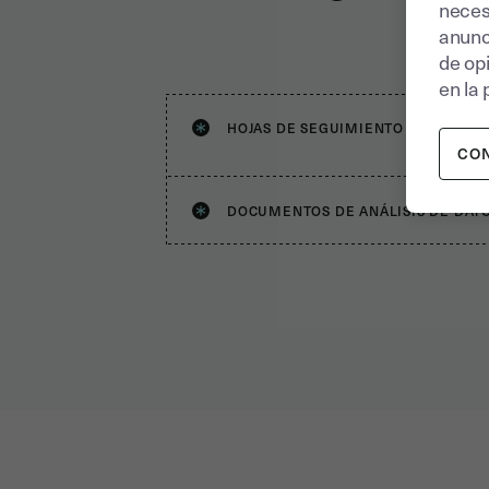
neces
anunc
de op
en la 
HOJAS DE SEGUIMIENTO FINANCIER
CO
DOCUMENTOS DE ANÁLISIS DE DAT