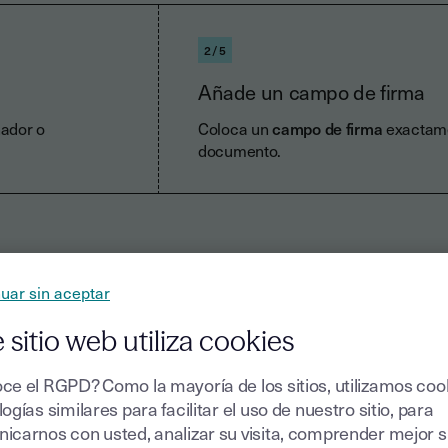
2/5
Añade un campo de firma
ador o
Coloca un
campo de firma
exactame
documento.
uar sin aceptar
 sitio web utiliza cookies
ce el RGPD? Como la mayoría de los sitios, utilizamos coo
pos de archivos Exce
ogías similares para facilitar el uso de nuestro sitio, para
icarnos con usted, analizar su visita, comprender mejor 