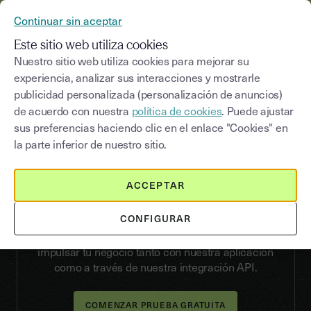
YOUSIGN SE CONVIERTE EN YOUTRUST
Continuar sin aceptar
MENÚ
Este sitio web utiliza cookies
Nuestro sitio web utiliza cookies para mejorar su
experiencia, analizar sus interacciones y mostrarle
publicidad personalizada (personalización de anuncios)
FUNCIONES
de acuerdo con nuestra
política de cookies
. Puede ajustar
Firma tus documentos en menos
sus preferencias haciendo clic en el enlace "Cookies" en
la parte inferior de nuestro sitio.
tiempo
y enfócate en lo más
importante
ACCEPTAR
CONFIGURAR
Youtrust te propone todas las funciones
necesarias para agilizar el proceso de firma e
impulsar tu negocio tanto con nuestra aplicación
como a través de nuestra integración API.