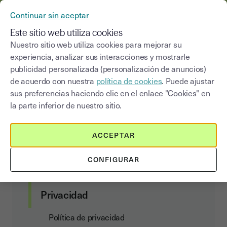
YOUSIGN SE CONVIERTE EN YOUTRUST
Continuar sin aceptar
MENÚ
Este sitio web utiliza cookies
Nuestro sitio web utiliza cookies para mejorar su
experiencia, analizar sus interacciones y mostrarle
Data Act Addendum
publicidad personalizada (personalización de anuncios)
de acuerdo con nuestra
política de cookies
. Puede ajustar
sus preferencias haciendo clic en el enlace "Cookies" en
la parte inferior de nuestro sitio.
Contratos con el cliente
ACCEPTAR
Condiciones de suscripción y uso de los
servicios
CONFIGURAR
Data Act Addendum
Privacidad
Política de privacidad