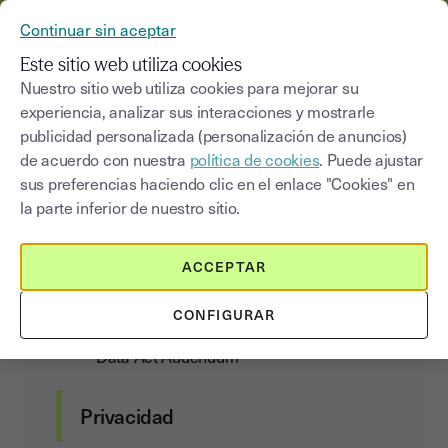
YOUSIGN SE CONVIERTE EN YOUTRUST
Continuar sin aceptar
MENÚ
Este sitio web utiliza cookies
Nuestro sitio web utiliza cookies para mejorar su
experiencia, analizar sus interacciones y mostrarle
Acuerdo de tratamiento de
publicidad personalizada (personalización de anuncios)
datos personales
de acuerdo con nuestra
política de cookies
. Puede ajustar
sus preferencias haciendo clic en el enlace "Cookies" en
la parte inferior de nuestro sitio.
Contratos con el cliente
ACCEPTAR
Condiciones de suscripción y uso de los
CONFIGURAR
servicios
Data Act Addendum
Privacidad