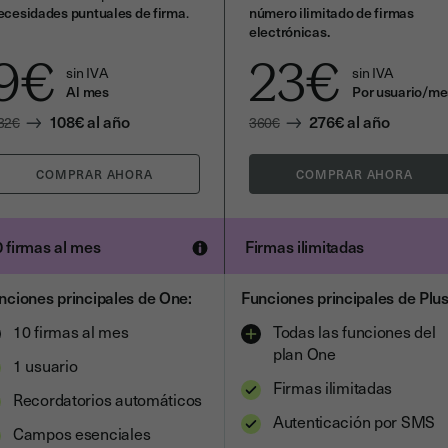
ecesidades puntuales de firma
.
número ilimitado de firmas
electrónicas.
9
€
23
€
sin IVA
sin IVA
Al mes
Por usuario/me
108
€
al año
276
€
al año
32
€
360
€
 firmas al mes
Firmas ilimitadas
nciones principales de One:
Funciones principales de Plus
10 firmas al mes
Todas las funciones del
plan One
1 usuario
Firmas ilimitadas
Recordatorios automáticos
Autenticación por SMS
Campos esenciales