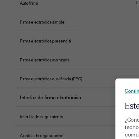
i
Autofirma
Firma electrónica simple
Firma electrónica presencial
Firma electrónica avanzada
Firma electrónica cualificada (FEC)
Contin
Interfaz de firma electrónica
Este
Interfaz de seguimiento
¿Cono
tecnol
comun
Ajustes de organización