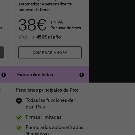
automatizar y personalizar tu
proceso de firma
.
38
€
sin IVA
s
Por usuario/mes
456
€
al año
576
€
Firmas ilimitadas
:
Funciones principales de Pro:
Todas las funciones del
plan Plus
Firmas ilimitadas
Formularios automatizados
(ilimitados)