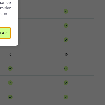
ión de
ambiar
kies"
TAR
5
10