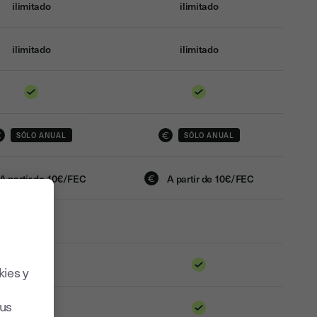
ilimitado
ilimitado
ilimitado
ilimitado
SÓLO ANUAL
SÓLO ANUAL
A partir de 10€/FEC
A partir de 10€/FEC
kies y
sus