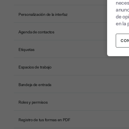
neces
anunc
Personalización de la interfaz
de op
en la 
Agenda de contactos
CO
Etiquetas
Espacios de trabajo
Bandeja de entrada
Roles y permisos
Registro de tus formas en PDF