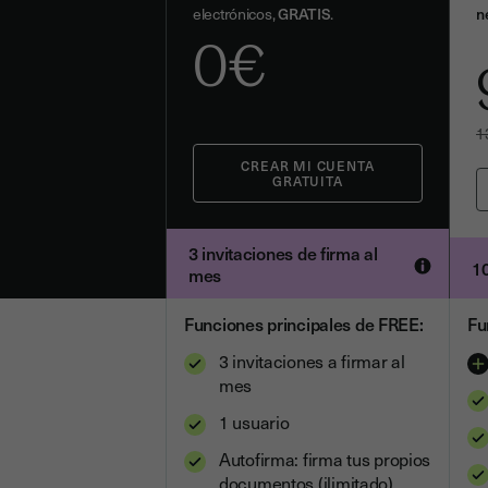
electrónicos,
GRATIS
.
n
0
€
1
3 invitaciones de firma al
10
mes
Funciones principales de FREE:
Fu
3 invitaciones a firmar al
mes
1 usuario
Autofirma: firma tus propios
documentos (ilimitado)