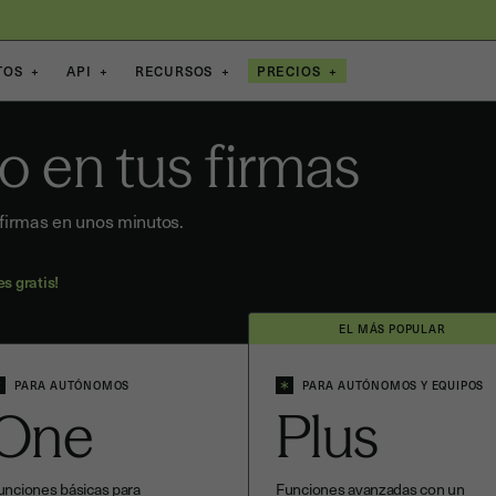
TOS
+
API
+
RECURSOS
+
PRECIOS
+
o en tus firmas
 firmas en unos minutos.
s gratis!
EL MÁS POPULAR
PARA AUTÓNOMOS
PARA AUTÓNOMOS Y EQUIPOS
One
Plus
unciones básicas para
Funciones avanzadas con un