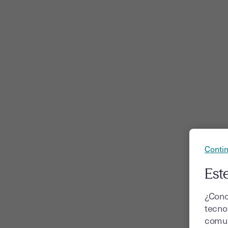
Contin
Este
¿Cono
tecnol
comun