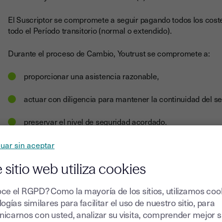
El Suscriptor se compromete a seguir pagando todos los coste
todo el Período transitorio (normal o extendido).
Durante el proceso de Cambio, Youtrust se compromete a:
proporcionar una asistencia razonable,
actuar con diligencia para mantener la continuidad del se
preservar el nivel de seguridad acordado.
Youtrust puede informar al Suscriptor de cualquier riesgo cono
uar sin aceptar
limitación técnica resultante del cambio después de la recepc
 sitio web utiliza cookies
6. Recuperación y borrado de Datos
ce el RGPD? Como la mayoría de los sitios, utilizamos coo
El Suscriptor dispone de treinta (30) días naturales después de
ogías similares para facilitar el uso de nuestro sitio, para
Datos exportables puestos a disposición (« Período de Recuper
icarnos con usted, analizar su visita, comprender mejor 