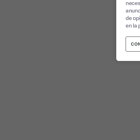
neces
anunc
de op
en la 
CO