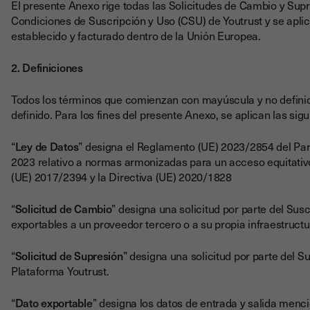
El presente Anexo rige todas las Solicitudes de Cambio y Sup
Condiciones de Suscripción y Uso (CSU) de Youtrust y se aplic
establecido y facturado dentro de la Unión Europea.
2. Definiciones
Todos los términos que comienzan con mayúscula y no definid
definido. Para los fines del presente Anexo, se aplican las sig
“
Ley de Datos
” designa el Reglamento (UE) 2023/2854 del Pa
2023 relativo a normas armonizadas para un acceso equitativo 
(UE) 2017/2394 y la Directiva (UE) 2020/1828
“
Solicitud de Cambio
” designa una solicitud por parte del Su
exportables a un proveedor tercero o a su propia infraestructu
“
Solicitud de Supresión
” designa una solicitud por parte del S
Plataforma Youtrust.
“
Dato exportable
” designa los datos de entrada y salida menc