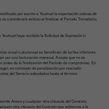
otificado por escrito a Youtrust la exportación exitosa de
 se considerará exitoso al finalizar el Período Transitorio;
Youtrust haya recibido la Solicitud de Supresión («
so anual o plurianual se benefician de tarifas inferiores
ptar por una facturación mensual. Acepta que no se
 antes de la finalización del Período de compromiso. En
pagar, en concepto de penalización por rescisión
Costes del Servicio adeudados hasta el término
esente Anexo y cualquier otra cláusula del Contrato,
lquier otra cláusula del Contrato que sobreviva a la