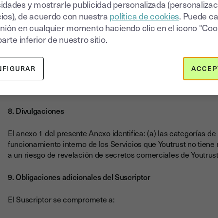
en una fecha posterior según las prácticas estándar de supres
idades y mostrarle publicidad personalizada (personalizac
exportables salvo disposición contraria del derecho aplicable.
ios), de acuerdo con nuestra
política de cookies
. Puede c
inión en cualquier momento haciendo clic en el icono "Coo
7. Solicitud de supresión
parte inferior de nuestro sitio.
Youtrust acompaña la Solicitud de Supresión del Suscriptor, en
suprimiendo /anonimizando los Datos exportables del o de lo
NFIGURAR
ACCEP
procedimientos y plazos definidos en la Política de privacidad
regularmente y disponibles en el Sitio de Youtrust.
8. Divulgaciones
El anexo 1 del presente Anexo identifica: (a) las categorías de 
funcionamiento interno de los Servicios que Youtrust no tiene
a un riesgo de revelación de secretos comerciales de Youtrust
9. Obligaciones adicionales del Suscriptor
El Suscriptor se compromete a: