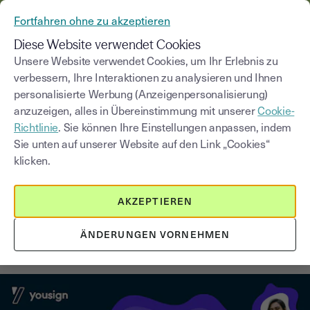
AUS YOUSIGN WIRD YOUTRUST
Fortfahren ohne zu akzeptieren
MENÜ
Diese Website verwendet Cookies
Unsere Website verwendet Cookies, um Ihr Erlebnis zu
verbessern, Ihre Interaktionen zu analysieren und Ihnen
Blog
personalisierte Werbung (Anzeigenpersonalisierung)
anzuzeigen, alles in Übereinstimmung mit unserer
Cookie-
Kategorie auswählen
Saisissez un terme pour
Richtlinie
. Sie können Ihre Einstellungen anpassen, indem
Sie unten auf unserer Website auf den Link „Cookies“
klicken.
Freiberufler
1
min
5. September 2025
AKZEPTIEREN
Youtrust führt seinen neuen One-
Tarif ein, der sich an Freiberufler
ÄNDERUNGEN VORNEHMEN
und Selbstständige richtet