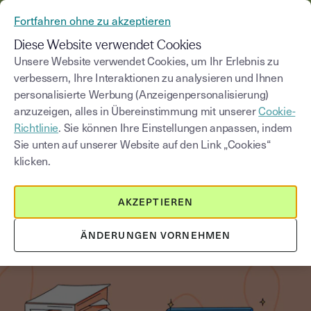
AUS YOUSIGN WIRD YOUTRUST
Fortfahren ohne zu akzeptieren
MENÜ
Diese Website verwendet Cookies
Unsere Website verwendet Cookies, um Ihr Erlebnis zu
verbessern, Ihre Interaktionen zu analysieren und Ihnen
Blog
personalisierte Werbung (Anzeigenpersonalisierung)
anzuzeigen, alles in Übereinstimmung mit unserer
Cookie-
Kategorie auswählen
Saisissez un terme pour
Richtlinie
. Sie können Ihre Einstellungen anpassen, indem
Sie unten auf unserer Website auf den Link „Cookies“
klicken.
Innovation und digitale Transformation
3
min
18. August 2025
AKZEPTIEREN
Chancen und Risiken im
Vertragsmanagement
ÄNDERUNGEN VORNEHMEN