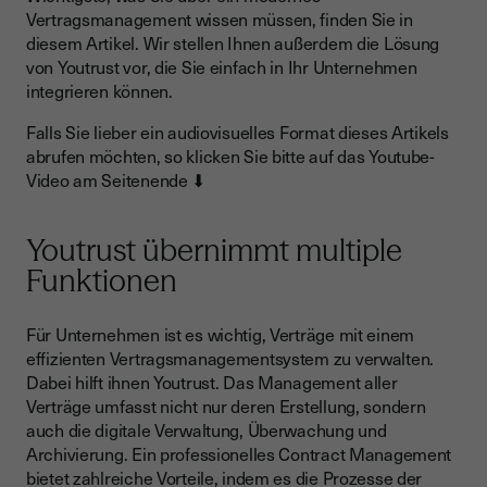
Wie entsteht ein digitaler Vertrag?
Vertragsmanagement wissen müssen, finden Sie in
Wie sieht ein digitales Vertragsmanagement aus?
diesem Artikel. Wir stellen Ihnen außerdem die Lösung
von Youtrust vor, die Sie einfach in Ihr Unternehmen
Was passiert nach der Unterschrift?
integrieren können.
Fazit: Chancen und Risiken im digitalen
Falls Sie lieber ein audiovisuelles Format dieses Artikels
Vertragsmanagement
abrufen möchten, so klicken Sie bitte auf das Youtube-
Video am Seitenende ⬇
Youtrust übernimmt multiple
Funktionen
Für Unternehmen ist es wichtig, Verträge mit einem
effizienten Vertragsmanagementsystem zu verwalten.
Dabei hilft ihnen Youtrust. Das Management aller
Verträge umfasst nicht nur deren Erstellung, sondern
auch die digitale Verwaltung, Überwachung und
Archivierung. Ein professionelles Contract Management
bietet zahlreiche Vorteile, indem es die Prozesse der