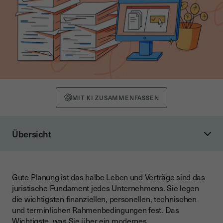
MIT KI ZUSAMMENFASSEN
Übersicht
Youtrust übernimmt multiple Funktionen
Nach der Unterschrift beginnt die eigentliche Arbeit
Gute Planung ist das halbe Leben und Verträge sind das
Vertragsmanagement digital umsetzen – worauf sollte man
juristische Fundament jedes Unternehmens. Sie legen
Wert legen?
die wichtigsten finanziellen, personellen, technischen
Aufgaben einfach erledigen
und terminlichen Rahmenbedingungen fest. Das
Wichtigste, was Sie über ein modernes