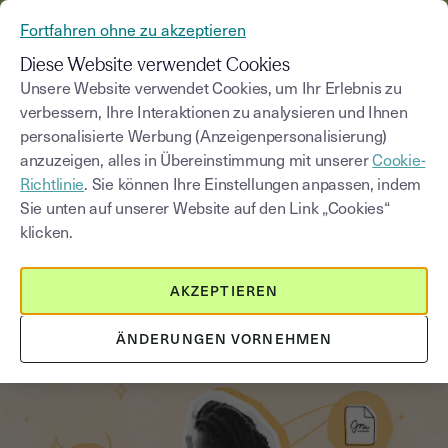
AUS YOUSIGN WIRD YOUTRUST
Fortfahren ohne zu akzeptieren
MENÜ
Diese Website verwendet Cookies
Unsere Website verwendet Cookies, um Ihr Erlebnis zu
verbessern, Ihre Interaktionen zu analysieren und Ihnen
Blog
personalisierte Werbung (Anzeigenpersonalisierung)
anzuzeigen, alles in Übereinstimmung mit unserer
Cookie-
Kategorie auswählen
Saisissez un terme pour
Richtlinie
. Sie können Ihre Einstellungen anpassen, indem
Sie unten auf unserer Website auf den Link „Cookies“
klicken.
Mitarbeitende einstellen
2
min
13. Juli 2026
AKZEPTIEREN
Remote Recruiting im Mittelstand:
Tools und Strategien
ÄNDERUNGEN VORNEHMEN