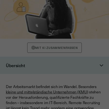
MIT KI ZUSAMMENFASSEN
Übersicht
1. Warum Remote Recruiting für den Mittelstand so wichtig
ist
2. Die wichtigsten Herausforderungen beim Remote
Der Arbeitsmarkt befindet sich im Wandel. Besonders
Recruiting
kleine und mittelständische Unternehmen (KMU)
stehen
vor der Herausforderung, qualifizierte Fachkräfte zu
3. Digitale Tools für effizientes Remote Recruiting
finden – insbesondere im IT-Bereich. Remote Recruiting
4. Best Practices: So gelingt Remote Recruiting in der Praxis
ist längst kein Trend mehr, sondern eine notwendige