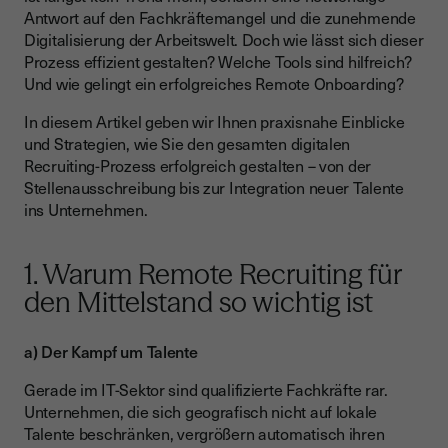
Antwort auf den Fachkräftemangel und die zunehmende
5. Erfolgreiches Remote Onboarding: Die ersten 100 Tage
Digitalisierung der Arbeitswelt. Doch wie lässt sich dieser
zählen
Prozess effizient gestalten? Welche Tools sind hilfreich?
6. Fallbeispiel: Ein IT-Unternehmen geht neue Wege
Und wie gelingt ein erfolgreiches Remote Onboarding?
7. Remote Recruiting und rechtliche Aspekte
In diesem Artikel geben wir Ihnen praxisnahe Einblicke
und Strategien, wie Sie den gesamten digitalen
8. Tipps zur Umsetzung im eigenen Unternehmen
Recruiting-Prozess erfolgreich gestalten – von der
Remote Recruiting als Chance nutzen
Stellenausschreibung bis zur Integration neuer Talente
ins Unternehmen.
1. Warum Remote Recruiting für
den Mittelstand so wichtig ist
a) Der Kampf um Talente
Gerade im IT-Sektor sind qualifizierte Fachkräfte rar.
Unternehmen, die sich geografisch nicht auf lokale
Talente beschränken, vergrößern automatisch ihren