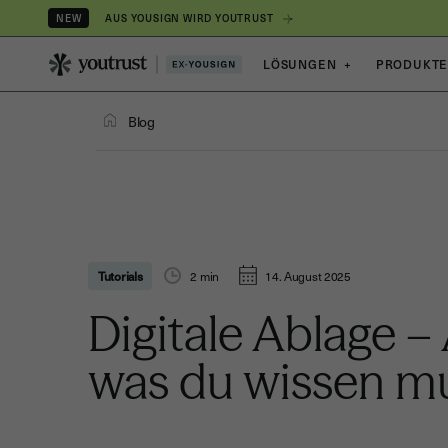
AUS YOUSIGN WIRD YOUTRUST
NEW
LÖSUNGEN
+
PRODUKT
Blog
Tutorials
2
min
14. August 2025
Digitale Ablage – 
was du wissen m