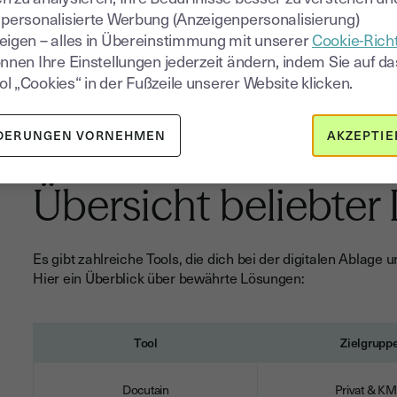
 personalisierte Werbung (Anzeigenpersonalisierung)
Moderne DMS nutzen OCR-Technologie, um Inhalte durchs
eigen – alles in Übereinstimmung mit unserer
Cookie-Richt
und archivierten Unterlagen.
önnen Ihre Einstellungen jederzeit ändern, indem Sie auf da
l „Cookies“ in der Fußzeile unserer Website klicken.
Automatisierte Workflows
Definiere Regeln für Freigaben, Fristen oder Archivierung.
DERUNGEN VORNEHMEN
AKZEPTIE
automatisch gelöscht.
Übersicht beliebte
Es gibt zahlreiche Tools, die dich bei der digitalen Ablage
Hier ein Überblick über bewährte Lösungen:
Tool
Zielgrupp
Docutain
Privat & K