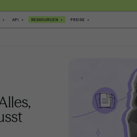
E
+
API
+
RESSOURCEN
+
PREISE
+
Alles,
usst