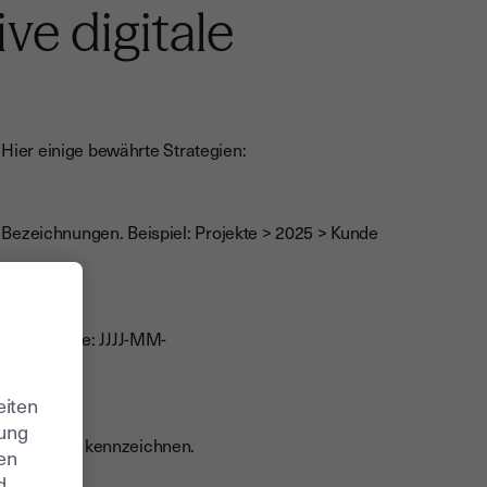
ive digitale
. Hier einige bewährte Strategien:
 Bezeichnungen. Beispiel: Projekte > 2025 > Kunde
e Muster wie: JJJJ-MM-
eiten
zung
r Status zu kennzeichnen.
ren
d