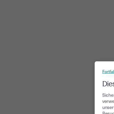
Fortfa
Die
Siche
verwe
unser
Besuc