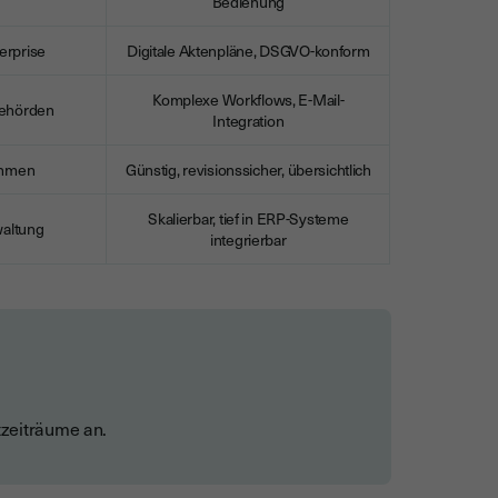
Bedienung
erprise
Digitale Aktenpläne, DSGVO-konform
Komplexe Workflows, E-Mail-
ehörden
Integration
ehmen
Günstig, revisionssicher, übersichtlich
Skalierbar, tief in ERP-Systeme
altung
integrierbar
tzeiträume an.