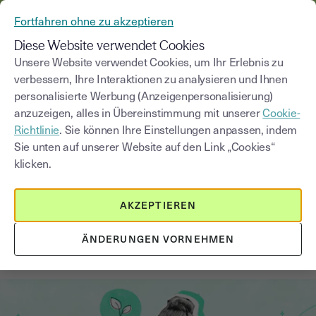
AUS YOUSIGN WIRD YOUTRUST
Fortfahren ohne zu akzeptieren
MENÜ
Diese Website verwendet Cookies
Unsere Website verwendet Cookies, um Ihr Erlebnis zu
verbessern, Ihre Interaktionen zu analysieren und Ihnen
Blog
personalisierte Werbung (Anzeigenpersonalisierung)
anzuzeigen, alles in Übereinstimmung mit unserer
Cookie-
Kategorie auswählen
Saisissez un terme pour
Richtlinie
. Sie können Ihre Einstellungen anpassen, indem
Sie unten auf unserer Website auf den Link „Cookies“
klicken.
Die Schritte
4
min
21. Oktober 2025
AKZEPTIEREN
Unternehmensgründung in
Deutschland 2025: Ein
ÄNDERUNGEN VORNEHMEN
umfassender Leitfaden