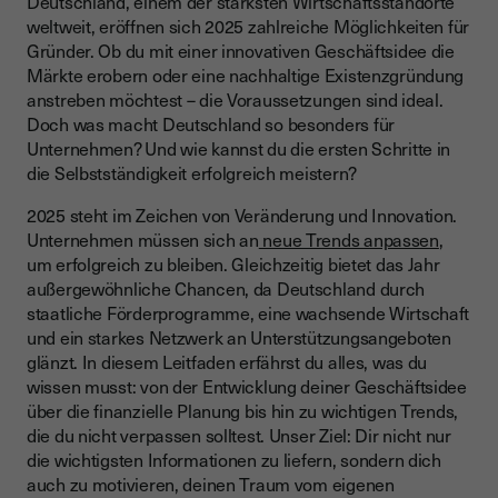
Deutschland, einem der stärksten Wirtschaftsstandorte
weltweit, eröffnen sich 2025 zahlreiche Möglichkeiten für
Schritt 4: Deine Firma gründen – Die Formalitäten
Gründer. Ob du mit einer innovativen Geschäftsidee die
Schritt 5: Trends, die du 2025 nutzen kannst
Märkte erobern oder eine nachhaltige Existenzgründung
anstreben möchtest – die Voraussetzungen sind ideal.
Dein Start in die Selbstständigkeit
Doch was macht Deutschland so besonders für
Unternehmen? Und wie kannst du die ersten Schritte in
die Selbstständigkeit erfolgreich meistern?
2025 steht im Zeichen von Veränderung und Innovation.
Unternehmen müssen sich an
neue Trends anpassen
,
um erfolgreich zu bleiben. Gleichzeitig bietet das Jahr
außergewöhnliche Chancen, da Deutschland durch
staatliche Förderprogramme, eine wachsende Wirtschaft
und ein starkes Netzwerk an Unterstützungsangeboten
glänzt. In diesem Leitfaden erfährst du alles, was du
wissen musst: von der Entwicklung deiner Geschäftsidee
über die finanzielle Planung bis hin zu wichtigen Trends,
die du nicht verpassen solltest. Unser Ziel: Dir nicht nur
die wichtigsten Informationen zu liefern, sondern dich
auch zu motivieren, deinen Traum vom eigenen