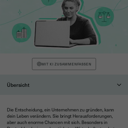
MIT KI ZUSAMMENFASSEN
Übersicht
Warum Deutschland der perfekte Ort zum Gründen ist
Schritt 1: Deine Geschäftsidee entwickeln
Die Entscheidung, ein Unternehmen zu gründen, kann
Schritt 2: Finanzielle Planung – Wie viel Geld brauchst du
dein Leben verändern. Sie bringt Herausforderungen,
wirklich?
aber auch enorme Chancen mit sich. Besonders in
Schritt 3: Businessplan erstellen – Dein Fahrplan zum Erfolg