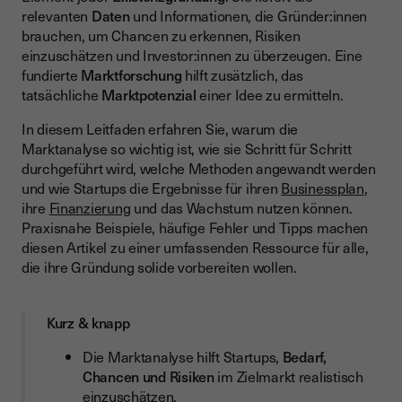
relevanten
Daten
und Informationen, die Gründer:innen
Marktanalyse für die Finanzierung nutzen
brauchen, um Chancen zu erkennen, Risiken
Beispiel-Tabelle: Marktanalyse im Überblick
einzuschätzen und Investor:innen zu überzeugen. Eine
fundierte
Marktforschung
hilft zusätzlich, das
Fallbeispiele aus der Startup-Welt
tatsächliche
Marktpotenzial
einer Idee zu ermitteln.
Häufige Fehler bei der Marktanalyse
In diesem Leitfaden erfahren Sie, warum die
Tipps für die Praxis
Marktanalyse so wichtig ist, wie sie Schritt für Schritt
durchgeführt wird, welche Methoden angewandt werden
Wichtig zu beachten
und wie Startups die Ergebnisse für ihren
Businessplan
,
ihre
Finanzierung
und das Wachstum nutzen können.
Praxisnahe Beispiele, häufige Fehler und Tipps machen
diesen Artikel zu einer umfassenden Ressource für alle,
die ihre Gründung solide vorbereiten wollen.
Kurz & knapp
Die Marktanalyse hilft Startups,
Bedarf,
Chancen und Risiken
im Zielmarkt realistisch
einzuschätzen.