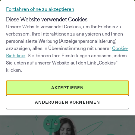
AUS YOUSIGN WIRD YOUTRUST
Fortfahren ohne zu akzeptieren
MENÜ
Diese Website verwendet Cookies
Unsere Website verwendet Cookies, um Ihr Erlebnis zu
verbessern, Ihre Interaktionen zu analysieren und Ihnen
Blog
personalisierte Werbung (Anzeigenpersonalisierung)
anzuzeigen, alles in Übereinstimmung mit unserer
Cookie-
Kategorie auswählen
Saisissez un terme pour
Richtlinie
. Sie können Ihre Einstellungen anpassen, indem
Sie unten auf unserer Website auf den Link „Cookies“
klicken.
Sein Projekt vorbereiten
3
min
19. Juni 2026
AKZEPTIEREN
Startup-Gründung vorbereiten:
Marktanalyse richtig durchführen
ÄNDERUNGEN VORNEHMEN