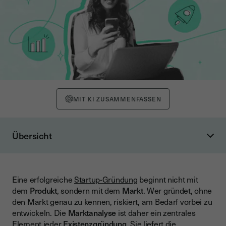
MIT KI ZUSAMMENFASSEN
Übersicht
Was ist eine Marktanalyse und warum ist sie wichtig?
Zweck und Nutzen der Marktanalyse
Eine erfolgreiche
Startup-Gründung
beginnt nicht mit
Schritt-für-Schritt-Anleitung zur Marktanalyse
dem
Produkt
, sondern mit dem
Markt
. Wer gründet, ohne
Wichtige Kennzahlen für die Marktanalyse
den Markt genau zu kennen, riskiert, am Bedarf vorbei zu
entwickeln. Die
Marktanalyse
ist daher ein zentrales
Methoden und Tools für die Marktanalyse
Element jeder
Existenzgründung
. Sie liefert die