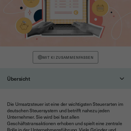
MIT KI ZUSAMMENFASSEN
Übersicht
Was ist die Umsatzsteuer?
Definition und Grundprinzip
Die Umsatzsteuer ist eine der wichtigsten Steuerarten im
Unterschied zwischen Umsatzsteuer und Mehrwertsteuer
deutschen Steuersystem und betrifft nahezu jeden
Wer ist umsatzsteuerpflichtig?
Unternehmer. Sie wird bei fast allen
Geschäftstransaktionen erhoben und spielt eine zentrale
Unternehmer im Sinne des UStG
Rolle in der Unternehmensführung. Viele Gründer und