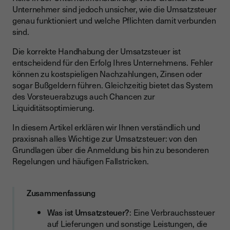
Unternehmer sind jedoch unsicher, wie die Umsatzsteuer
Kleinunternehmerregelung
genau funktioniert und welche Pflichten damit verbunden
Wie funktioniert die Umsatzsteuer in der Praxis?
sind.
Umsatzsteuer bei Lieferungen und Leistungen
Die korrekte Handhabung der Umsatzsteuer ist
entscheidend für den Erfolg Ihres Unternehmens. Fehler
Vorsteuerabzug für Unternehmen
können zu kostspieligen Nachzahlungen, Zinsen oder
Umsatzsteuer-Identifikationsnummer (USt-IdNr.)
sogar Bußgeldern führen. Gleichzeitig bietet das System
des Vorsteuerabzugs auch Chancen zur
Umsatzsteuer-Voranmeldung und Fristen
Liquiditätsoptimierung.
Digitalisierung der Umsatzsteuer-Prozesse
In diesem Artikel erklären wir Ihnen verständlich und
How-to: So reichen Sie Ihre Umsatzsteuer-Voranmeldung ein
praxisnah alles Wichtige zur Umsatzsteuer: von den
Grundlagen über die Anmeldung bis hin zu besonderen
Besondere Regelungen und Ausnahmen
Regelungen und häufigen Fallstricken.
Innergemeinschaftliche Lieferungen
Reverse-Charge-Verfahren
Zusammenfassung
Checkliste: Umsatzsteuer korrekt abführen
Was ist Umsatzsteuer?
: Eine Verbrauchssteuer
auf Lieferungen und sonstige Leistungen, die
Fazit