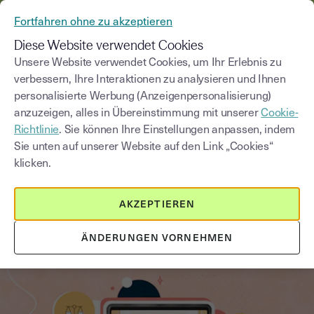
AUS YOUSIGN WIRD YOUTRUST
Fortfahren ohne zu akzeptieren
MENÜ
Diese Website verwendet Cookies
Unsere Website verwendet Cookies, um Ihr Erlebnis zu
verbessern, Ihre Interaktionen zu analysieren und Ihnen
Blog
personalisierte Werbung (Anzeigenpersonalisierung)
anzuzeigen, alles in Übereinstimmung mit unserer
Cookie-
Kategorie auswählen
Saisissez un terme pour
Richtlinie
. Sie können Ihre Einstellungen anpassen, indem
Sie unten auf unserer Website auf den Link „Cookies“
klicken.
Buchhaltung im Unternehmen
5
min
21. Oktober 2025
AKZEPTIEREN
Was ist Umsatzsteuer? Einfach
erklärt für Unternehmer
ÄNDERUNGEN VORNEHMEN