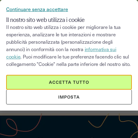
YOUSIGN DIVENTA YOUTRUST
Continuare senza accettare
MENU
Il nostro sito web utilizza i cookie
Il nostro sito web utilizza i cookie per migliorare la tua
esperienza, analizzare le tue interazioni e mostrare
Blog
pubblicità personalizzata (personalizzazione degli
annunci) in conformità con la nostra
informativa sui
Seleziona una categoria
Saisissez un terme pour
cookie
. Puoi modificare le tue preferenze facendo clic sul
collegamento "Cookie" nella parte inferiore del nostro sito.
Novità
2
min
2 settembre 2025
ACCETTA TUTTO
Youtrust raccoglie 30 Mln per la
IMPOSTA
digitalizzazione delle PMI