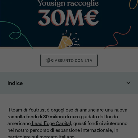
RIASSUNTO CON L’IA
Indice
Le PMI italiane nel mirino 🎯
Il ruolo della firma elettronica post-covid
Il team di Youtrust è orgoglioso di annunciare una nuova
Ma perchè Youtrust ha scelto proprio il bel paese per la sua
raccolta fondi di 30 milioni di eur
o guidato dal fondo
espansione Europea?
americano
Lead Edge Capita
l, questi fondi ci aiuteranno
Obiettivi ambizioni con la crescita del team italiano 🚀
nel nostro percorso di espansione Internazionale, in
particolare sul mercato Italiano.