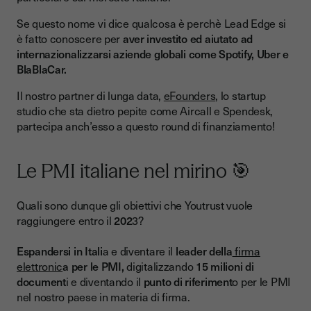
Un mercato in forte crescita
Se questo nome vi dice qualcosa è perchè Lead Edge si
è fatto conoscere per
aver investito ed aiutato ad
internazionalizzarsi aziende globali come Spotify, Uber e
BlaBlaCar.
Il nostro partner di lunga data,
eFounders
, lo startup
studio che sta dietro pepite come Aircall e Spendesk,
partecipa anch’esso a questo round di finanziamento!
Le PMI italiane nel mirino 🎯
Quali sono dunque gli obiettivi che Youtrust vuole
raggiungere entro il
202
3?
Espandersi in Itali
a e diventare il
leader della
firma
elettronic
a per le PMI,
digitalizzando
15 milioni di
document
i e diventando il
punto di riferiment
o per le PMI
nel nostro paese in materia di firma.