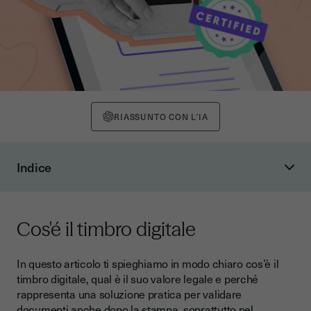
RIASSUNTO CON L’IA
Indice
Cos'é il timbro digitale
Il timbro digitale e perché è importante
Cos'é il timbro digitale
Perché utilizzare il timbro digitale?
Posso creare un timbro digitale?
In questo articolo ti spieghiamo in modo chiaro cos’è il
timbro digitale, qual è il suo valore legale e perché
Perché non è possibile crearlo da soli?
rappresenta una soluzione pratica per validare
Casi d’uso del timbro digitale nei diversi settori
documenti anche dopo la stampa, soprattutto nel