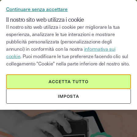
YOUSIGN DIVENTA YOUTRUST
Continuare senza accettare
MENU
Il nostro sito web utilizza i cookie
Il nostro sito web utilizza i cookie per migliorare la tua
esperienza, analizzare le tue interazioni e mostrare
Blog
pubblicità personalizzata (personalizzazione degli
annunci) in conformità con la nostra
informativa sui
Seleziona una categoria
Saisissez un terme pour
cookie
. Puoi modificare le tue preferenze facendo clic sul
collegamento "Cookie" nella parte inferiore del nostro sito.
Regolamenti e conformità
3
min
18 agosto 2025
ACCETTA TUTTO
Cos'é il timbro digitale
IMPOSTA