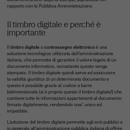
rapporto con la Pubblica Amministrazione.
L’equivalente del timbro digitale per le aziende: il sigillo
elettronico
Il timbro digitale e perché è
Riassumendo
importante
Il
timbro digitale
o
contrassegno elettronico
è una
soluzione tecnologica utilizzata dall’amministrazione
italiana, che permette di garantire il valore legale di un
documento informatico, nonostante questo venga
stampato. Il timbro digitale quindi serve ad assicurare
la validità giuridica di un determinato documento e
questo è possibile grazie al codice a barre
bidimensionale (si è proprio questo il timbro digitale!) che
contiene tutte le informazioni appartenenti al documento
firmato digitalmente, rendendolo cosi’ unico ed
irripetibile.
L’adozione del timbro digitale permette agli enti pubblici e
in generale all’amministrazione pubblica italiana di offrire