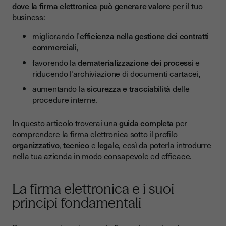
dove la firma elettronica può generare valore
per il tuo
Struttura le tue esigenze tecniche
business:
Esamina il quadro di riferimento legale
migliorando l’
efficienza nella gestione dei contratti
Conclusione
commerciali
,
favorendo la
dematerializzazione dei processi
e
riducendo l’archiviazione di documenti cartacei,
aumentando la
sicurezza e tracciabilità
delle
procedure interne.
In questo articolo troverai una
guida completa
per
comprendere la firma elettronica sotto il profilo
organizzativo
,
tecnico
e
legale
, così da poterla introdurre
nella tua azienda in modo consapevole ed efficace.
La firma elettronica e i suoi
principi fondamentali