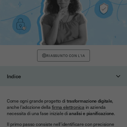
RIASSUNTO CON L’IA
Indice
La firma elettronica e i suoi principi fondamentali
Valore legale della firma elettronica
Come ogni grande progetto di
trasformazione digitale
,
I livelli di firma elettronica
anche l’adozione della
firma elettronica
in azienda
Prepara in anticipo il tuo progetto di firma elettronica
necessita di una fase iniziale di
analisi e pianificazione
.
Considera il progetto da un punto di vista globale
Il primo passo consiste nell’identificare con precisione