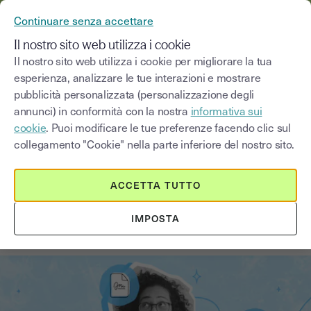
YOUSIGN DIVENTA YOUTRUST
Continuare senza accettare
MENU
Il nostro sito web utilizza i cookie
Il nostro sito web utilizza i cookie per migliorare la tua
esperienza, analizzare le tue interazioni e mostrare
Blog
pubblicità personalizzata (personalizzazione degli
annunci) in conformità con la nostra
informativa sui
Seleziona una categoria
Saisissez un terme pour
cookie
. Puoi modificare le tue preferenze facendo clic sul
collegamento "Cookie" nella parte inferiore del nostro sito.
Firma elettronica
4
min
2 settembre 2025
ACCETTA TUTTO
Adotta con serenità la firma
IMPOSTA
elettronica (parte 1)