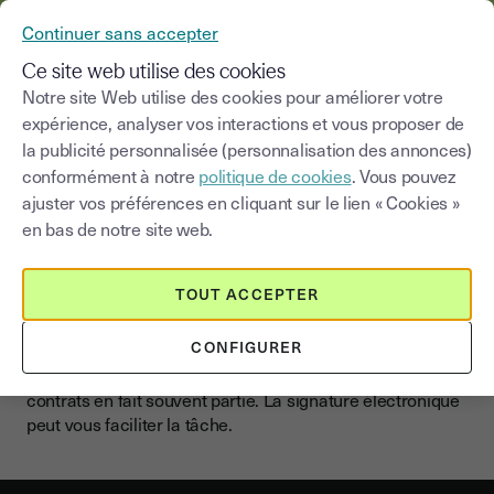
YOUSIGN DEVIENT YOUTRUST
Continuer sans accepter
MENU
Ce site web utilise des cookies
Notre site Web utilise des cookies pour améliorer votre
expérience, analyser vos interactions et vous proposer de
la publicité personnalisée (personnalisation des annonces)
Signature électronique et
conformément à notre
politique de cookies
. Vous pouvez
résiliation de contrat
ajuster vos préférences en cliquant sur le lien « Cookies »
d’assurance
en bas de notre site web.
TOUT ACCEPTER
Accompagner au mieux ses clients dans la souscription
à un nouveau contrat d’assurance suppose souvent de
CONFIGURER
leur proposer tout un panel de services afférents. Se
charger des procédures de résiliation de leurs anciens
contrats en fait souvent partie. La signature électronique
peut vous faciliter la tâche.