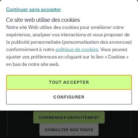
YOUSIGN DEVIENT YOUTRUST
Continuer sans accepter
MENU
Ce site web utilise des cookies
Notre site Web utilise des cookies pour améliorer votre
expérience, analyser vos interactions et vous proposer de
la publicité personnalisée (personnalisation des annonces)
ÉDITEURS LOGICIELS
conformément à notre
politique de cookies
. Vous pouvez
Intégrez la meilleure
ajuster vos préférences en cliquant sur le lien « Cookies »
expérience de signature
en bas de notre site web.
électronique
TOUT ACCEPTER
Automatisez et simplifiez la gestion et le cycle de
vie des documents directement dans vos logiciels
CONFIGURER
avec la signature électronique de Youtrust.
CONSULTER NOS TARIFS