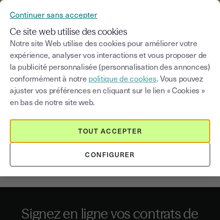
YOUSIGN DEVIENT YOUTRUST
Continuer sans accepter
MENU
Ce site web utilise des cookies
Notre site Web utilise des cookies pour améliorer votre
expérience, analyser vos interactions et vous proposer de
la publicité personnalisée (personnalisation des annonces)
La signature électronique
conformément à notre
politique de cookies
. Vous pouvez
du contrat de franchise
ajuster vos préférences en cliquant sur le lien « Cookies »
en bas de notre site web.
Les franchises ont le vent en poupe dans de nombreux
domaines de l’économie : restauration, immobilier, salles
TOUT ACCEPTER
de sport... face à une concurrence exponentielle, les
franchises et master-franchisés doivent séduire
CONFIGURER
rapidement de nouveaux entrants potentiels.
Signez en ligne vos contrats de