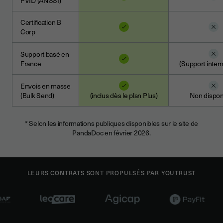
PVID (ANSSI)
Certification B
Corp
Support basé en
France
(Support intern
Envois en masse
(Bulk Send)
(inclus dès le plan Plus)
Non dispon
* Selon les informations publiques disponibles sur le site de
PandaDoc en février 2026.
LEURS CONTRATS SONT PROPULSÉS PAR YOUTRUST