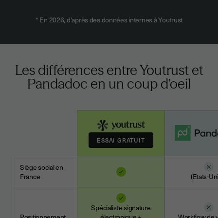
* En 2026, d’après des données internes à Youtrust
Les différences entre Youtrust et
Pandadoc en un coup d’oeil
Siège social en
France
(Etats-Un
Spécialiste signature
Positionnement
électronique +
Workflow de v