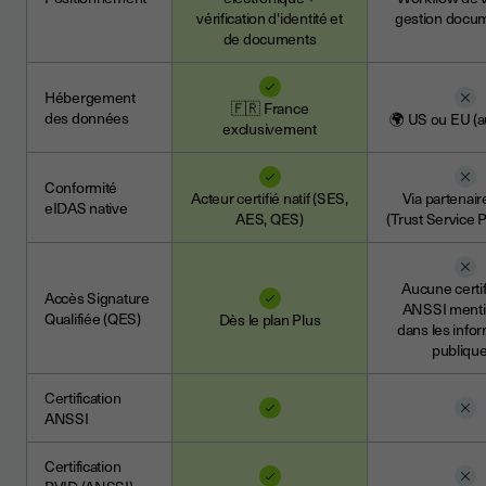
vérification d'identité et
gestion docum
de documents
Hébergement
🇫🇷 France
des données
🌍 US ou EU (a
exclusivement
Conformité
Acteur certifié natif (SES,
Via partenai
eIDAS native
AES, QES)
(Trust Service 
Aucune certif
Accès Signature
ANSSI ment
Qualifiée (QES)
Dès le plan Plus
dans les info
publique
Certification
ANSSI
Certification