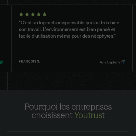
“C'est un logiciel indispensable qui fait très bien
"Trè
son travail. L'environnement est bien pensé et
outi
facile d'utilisation même pour des néophytes.”
mêm
FRANÇOIS S.
MON
Avis Capterra
Pourquoi les entreprises
choisissent
Youtrus
t