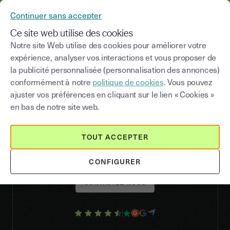
YOUSIGN DEVIENT YOUTRUST
Continuer sans accepter
MENU
Ce site web utilise des cookies
Notre site Web utilise des cookies pour améliorer votre
expérience, analyser vos interactions et vous proposer de
la publicité personnalisée (personnalisation des annonces)
YOUTRUST VS PANDADOC
conformément à notre
politique de cookies
. Vous pouvez
Youtrust, l'alternative
ajuster vos préférences en cliquant sur le lien « Cookies »
française et experte à
en bas de notre site web.
Pandadoc
TOUT ACCEPTER
CONFIGURER
CONTACTEZ-NOUS