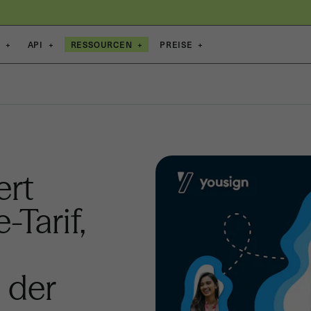
E
+
API
+
RESSOURCEN
+
PREISE
+
ert
Tarif,
 der