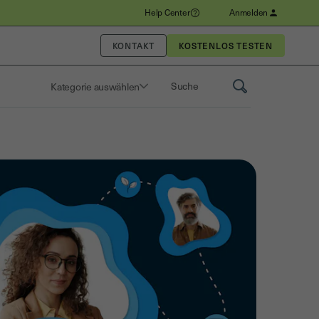
Help Center
Anmelden
KONTAKT
Kategorie auswählen
Saisissez un terme pour rechercher