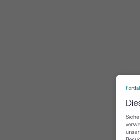
Fortfa
Die
Siche
verwe
unser
Besuc