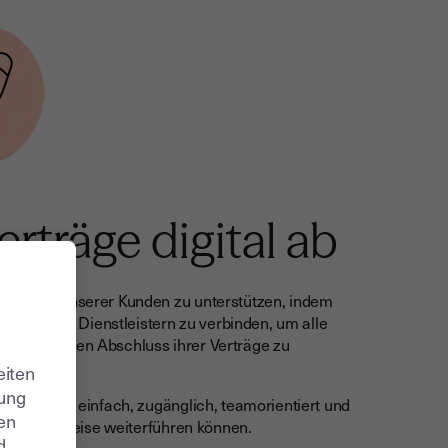
erträge digital ab
Wachstum unserer Kunden zu unterstützen, indem
 Kunden und Dienstleistern zu verbinden, um alle
hern und den Abschluss ihrer Verträge zu
eiten
zung
Erlebnis - einfach, zugänglich, teamorientiert und
ren
te Art und Weise weiterführen können.
d