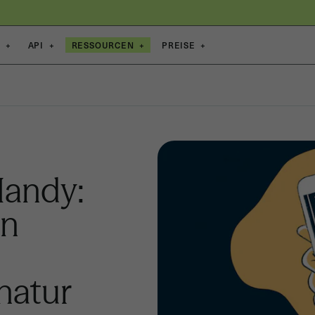
E
+
API
+
RESSOURCEN
+
PREISE
+
Handy:
en
natur