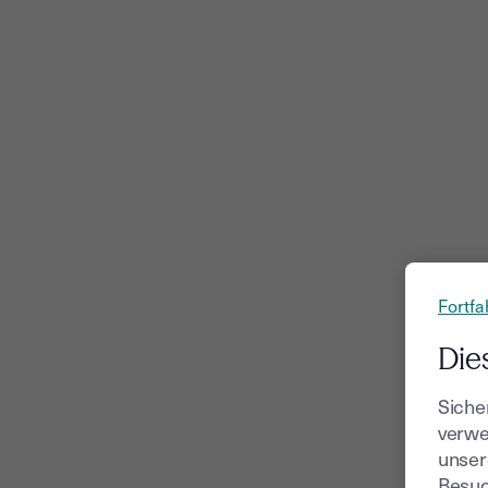
Fortfa
Die
Siche
verwe
unser
Besuc