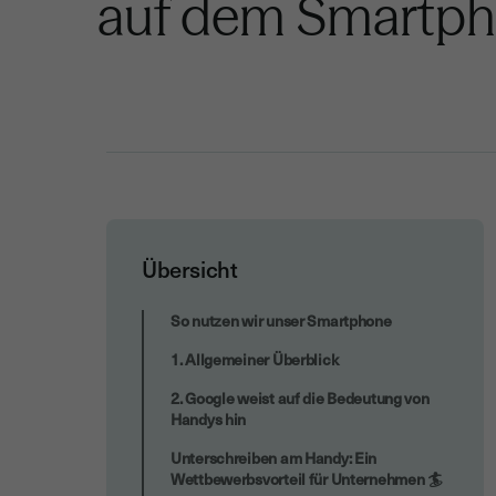
auf dem Smartp
Übersicht
MOBILE LÖSUNGEN FÜR DIE HR-
So nutzen wir unser Smartphone
ABTEILUNG
1. Allgemeiner Überblick
2. Google weist auf die Bedeutung von
Handys hin
Unterschreiben am Handy: Ein
Wettbewerbsvorteil für Unternehmen 🏄