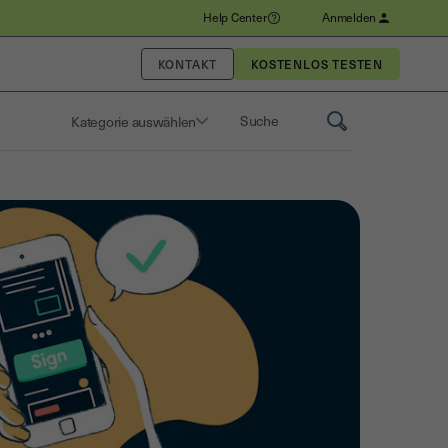
Help Center
Anmelden
KONTAKT
Kategorie auswählen
Saisissez un terme pour rechercher