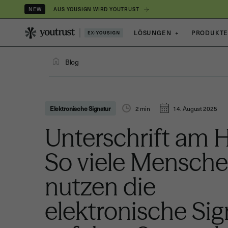
AUS YOUSIGN WIRD YOUTRUST
NEW
LÖSUNGEN
+
PRODUKT
Blog
Elektronische Signatur
2
min
14. August 2025
Unterschrift am 
So viele Mensch
nutzen die
elektronische Sig