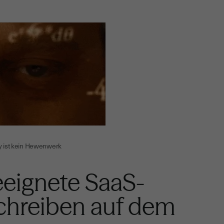
 ist kein Hewenwerk
eeignete SaaS-
chreiben auf dem