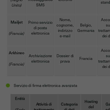
stan
SMS
Unito)
Nome,
Acco
Mailjet
Primo servizio
cognome,
Belgio,
su
di posta
indirizzo
Germania
tratta
elettronica
(Francia)
e-mail
dei d
Acco
Arkhineo
Archiviazione
Dossier di
su
Francia
elettronica
prova
tratta
(Francia)
dei d
Servizio di firma elettronica avanzata
Entità
Hosting
Attività di
Categoria
Ga
del
trattamento
di dati
ad
(Sede