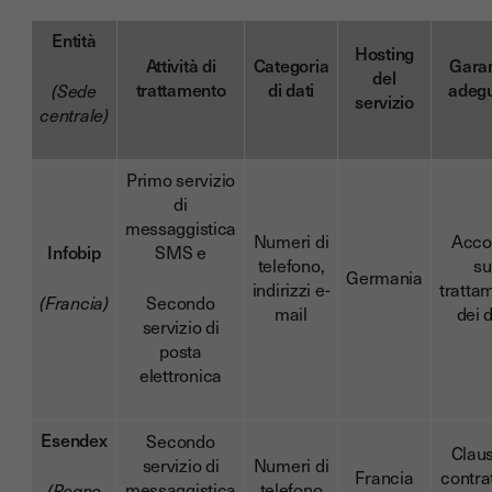
Entità
Hosting
Attività di
Categoria
Gara
del
trattamento
di dati
adeg
(Sede
servizio
centrale)
Primo servizio
di
messaggistica
Numeri di
Acco
Infobip
SMS e
telefono,
su
Germania
indirizzi e-
tratta
(Francia)
Secondo
mail
dei d
servizio di
posta
elettronica
Esendex
Secondo
Clau
servizio di
Numeri di
Francia
contrat
messaggistica
telefono
(Regno