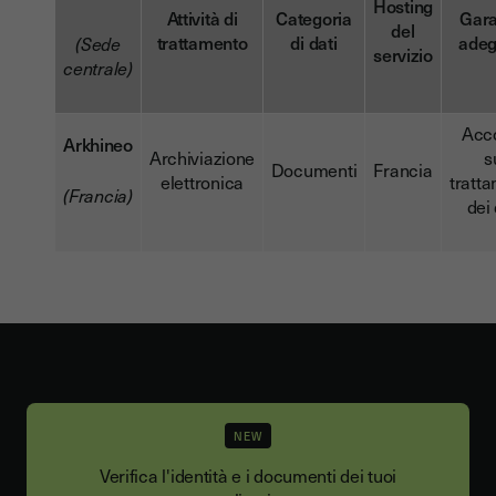
Hosting
Attività di
Categoria
Gara
del
trattamento
di dati
adeg
(Sede
servizio
centrale)
Acc
Arkhineo
Archiviazione
s
Documenti
Francia
elettronica
tratt
(Francia)
dei 
NEW
Verifica l'identità e i documenti dei tuoi