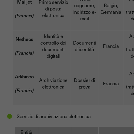
Mailjet
Primo servizio
cognome,
Belgio,
di posta
indirizzo e-
Germania
tra
elettronica
(Francia)
mail
d
Identità e
A
Netheos
controllo dei
Documenti
Francia
documenti
d'identità
tra
(Francia)
digitali
d
A
Arkhineo
Archiviazione
Dossier di
Francia
elettronica
prova
tra
(Francia)
d
Servizio di archiviazione elettronica
Entità