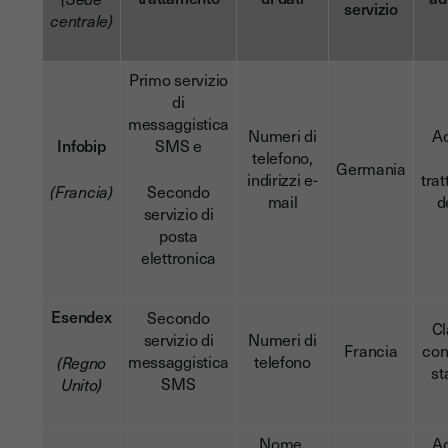
servizio
centrale)
Primo servizio
di
messaggistica
Numeri di
A
Infobip
SMS e
telefono,
Germania
indirizzi e-
tra
(Francia)
Secondo
mail
d
servizio di
posta
elettronica
Esendex
Secondo
Cl
servizio di
Numeri di
Francia
con
messaggistica
telefono
(Regno
st
SMS
Unito)
Nome,
A