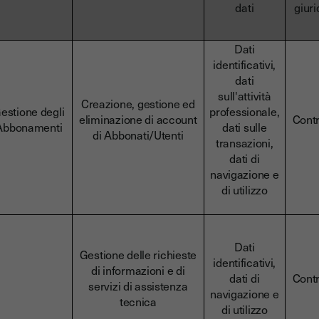
dati
giuri
Dati
identificativi,
dati
sull'attività
Creazione, gestione ed
estione degli
professionale,
eliminazione di account
Contr
Abbonamenti
dati sulle
di Abbonati/Utenti
transazioni,
dati di
navigazione e
di utilizzo
Dati
Gestione delle richieste
identificativi,
di informazioni e di
dati di
Contr
servizi di assistenza
navigazione e
tecnica
di utilizzo