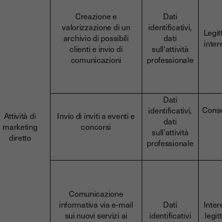
Creazione e
Dati
valorizzazione di un
identificativi,
Legit
archivio di possibili
dati
inter
clienti e invio di
sull'attività
comunicazioni
professionale
Dati
Cons
identificativi,
Attività di
Invio di inviti a eventi e
dati
marketing
concorsi
sull'attività
diretto
professionale
Comunicazione
informativa via e-mail
Dati
Inter
sui nuovi servizi ai
identificativi
legit