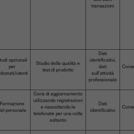
transazioni
Dati
tudi opzionali
identificativi,
Studio della qualità e
per
dati
Cons
test di prodotto
bbonati/utenti
sull'attività
professionale
Corsi di aggiornamento
utilizzando registrazioni
Formazione
Dati
e riascoltando le
Cons
del personale
identificativi
telefonate per una volta
soltanto