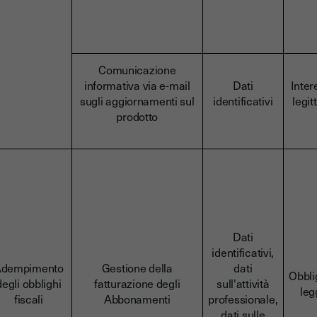
Comunicazione
informativa via e-mail
Dati
Inter
sugli aggiornamenti sul
identificativi
legit
prodotto
Dati
identificativi,
dempimento
Gestione della
dati
Obbli
degli obblighi
fatturazione degli
sull'attività
leg
fiscali
Abbonamenti
professionale,
dati sulle