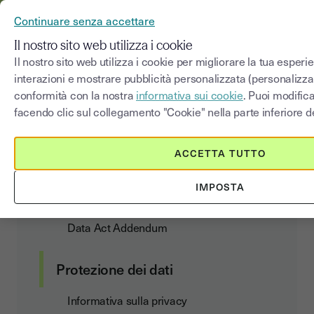
YOUSIGN DIVENTA YOUTRUST
Continuare senza accettare
MENU
Il nostro sito web utilizza i cookie
Il nostro sito web utilizza i cookie per migliorare la tua esperi
interazioni e mostrare pubblicità personalizzata (personalizza
Informativa sulla
privacy
conformità con la nostra
informativa sui cookie
. Puoi modific
facendo clic sul collegamento "Cookie" nella parte inferiore de
ACCETTA TUTTO
Contratto clienti
IMPOSTA
Condizioni generali di utilizzo e di
abbonamento
Data Act Addendum
Protezione dei dati
Informativa sulla privacy