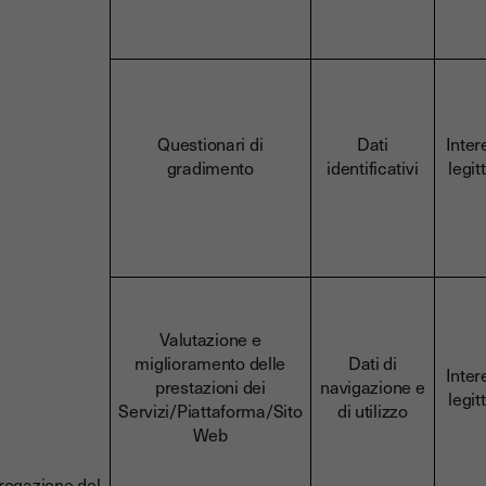
Questionari di
Dati
Inter
gradimento
identificativi
legit
Valutazione e
miglioramento delle
Dati di
Inter
prestazioni dei
navigazione e
legit
Servizi/Piattaforma/Sito
di utilizzo
Web
rogazione del