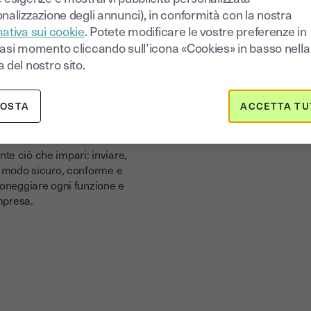
nalizzazione degli annunci), in conformità con la nostra
ativa sui cookie
. Potete modificare le vostre preferenze in
iasi momento cliccando sull’icona «Cookies» in basso nella
atari, automatizzare i flussi o
 del nostro sito.
i tutorial ti guidano passo passo
 a risparmiare tempo, evitare
POSTA
ACCETTA TU
o, indipendentemente dal tuo
e ciò che impari: inviare,
in modo sicuro, conforme e
roneggiare ogni funzione e
impresa.