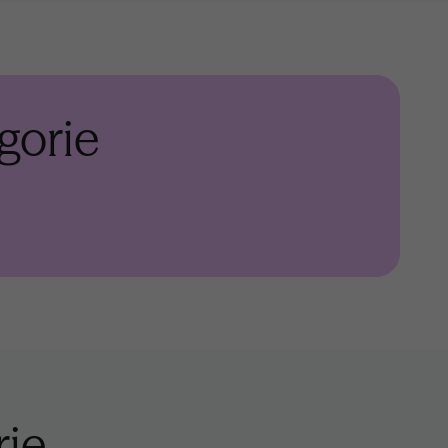
gorie
rie