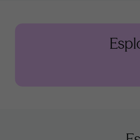
Espl
Es