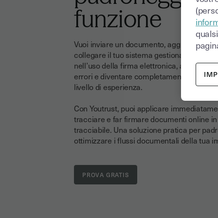
(perso
funzione
inform
quals
Vuoi inviare un documento, aggiungere firm
pagina
collegare il tuo sistema gestionale? I nostr
nell’uso della firma elettronica, aiutandoti
IM
errori e diventare completamente autonom
livello di esperienza.
Con Youtrust, puoi applicare immediatament
tracciare e far firmare documenti online 
tracciabile. Una soluzione pratica per pad
ottimizzare i flussi documentali della tua 