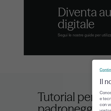
Diventa a
digitale
Segui le nostre guide per utiliz
Conti
Il n
Conos
Tutorial per
e tecn
con v
padroneggiare
vostr