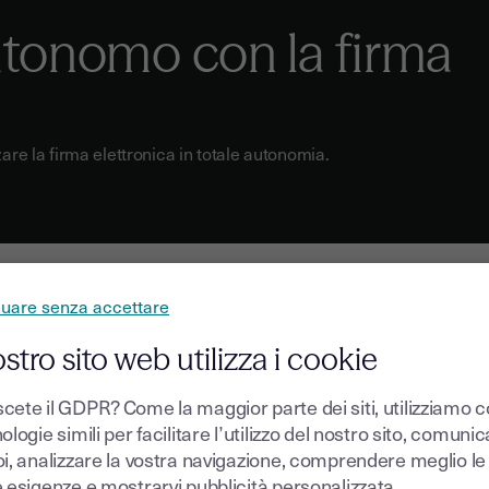
utonomo con la firma
zare la firma elettronica in totale autonomia.
nuare senza accettare
ostro sito web utilizza i cookie
cete il GDPR? Come la maggior parte dei siti, utilizziamo 
ologie simili per facilitare l’utilizzo del nostro sito, comuni
oi, analizzare la vostra navigazione, comprendere meglio le
 ogni
e esigenze e mostrarvi pubblicità personalizzata