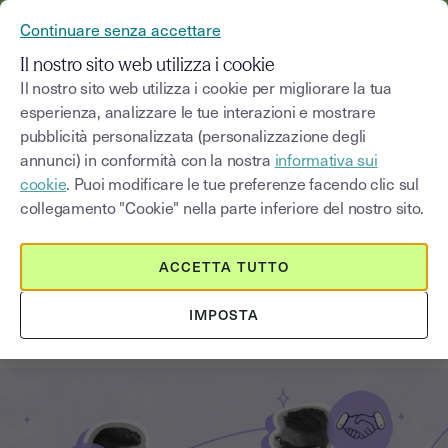
YOUSIGN DIVENTA YOUTRUST
Continuare senza accettare
MENU
Il nostro sito web utilizza i cookie
Il nostro sito web utilizza i cookie per migliorare la tua
esperienza, analizzare le tue interazioni e mostrare
Blog
pubblicità personalizzata (personalizzazione degli
annunci) in conformità con la nostra
informativa sui
Seleziona una categoria
Saisissez un terme pour
cookie
. Puoi modificare le tue preferenze facendo clic sul
collegamento "Cookie" nella parte inferiore del nostro sito.
Firma elettronica
5
min
27 ottobre 2025
ACCETTA TUTTO
Onboarding digitale: perché
IMPOSTA
scegliere la firma elettronica