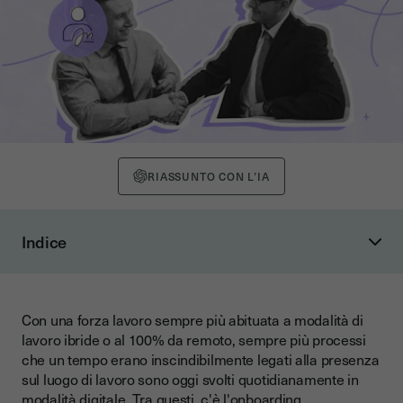
RIASSUNTO CON L’IA
Indice
Cos'è l'onboarding digitale?
I vantaggi dell'onboarding digitale
Con una forza lavoro sempre più abituata a modalità di
Gli strumenti dell'onboarding digitale
lavoro ibride o al 100% da remoto, sempre più processi
Il ruolo della firma elettronica nei processi di onboarding
che un tempo erano inscindibilmente legati alla presenza
sul luogo di lavoro sono oggi svolti quotidianamente in
Le principali sfide del digital onboarding
modalità digitale. Tra questi, c'è l'onboarding.