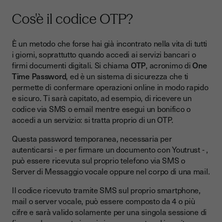
Validità legale della firma OTP
Cos'è il codice OTP?
Quando si usa la firma OTP: casi pratici e ambiti d'utilizzo
Il processo di firma con OTP e Youtrust
È un metodo che forse hai già incontrato nella vita di tutti
i giorni, soprattutto quando accedi ai servizi bancari o
firmi documenti digitali. Si chiama
OTP
, acronimo di
One
Time Password
, ed è un sistema di sicurezza che ti
permette di confermare operazioni online in modo rapido
e sicuro. Ti sarà capitato, ad esempio, di ricevere un
codice via SMS o email mentre esegui un bonifico o
accedi a un servizio: si tratta proprio di un OTP.
Questa password temporanea, necessaria per
autenticarsi - e per firmare un documento con Youtrust - ,
può essere ricevuta sul proprio telefono via SMS o
Server di Messaggio vocale oppure nel corpo di una mail.
Il codice ricevuto tramite SMS sul proprio smartphone,
mail o server vocale, può essere composto da 4 o più
cifre e sarà valido solamente per una singola sessione di