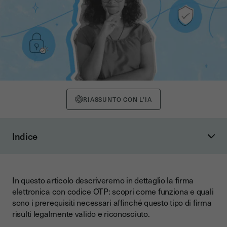
RIASSUNTO CON L’IA
Indice
Cos'è il codice OTP?
L’OTP e l’autenticazione a due fattori
In questo articolo descriveremo in dettaglio la firma
Il codice OTP e i diversi tipi di firma elettronica
elettronica con codice OTP: scopri come funziona e quali
Come si colloca la firma con OTP rispetto ad altri tipi di
sono i prerequisiti necessari affinché questo tipo di firma
firma?
risulti legalmente valido e riconosciuto.