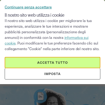
YOUSIGN DIVENTA YOUTRUST
Continuare senza accettare
MENU
Il nostro sito web utilizza i cookie
Il nostro sito web utilizza i cookie per migliorare la tua
esperienza, analizzare le tue interazioni e mostrare
Blog
pubblicità personalizzata (personalizzazione degli
annunci) in conformità con la nostra
informativa sui
Seleziona una categoria
Saisissez un terme pour
cookie
. Puoi modificare le tue preferenze facendo clic sul
collegamento "Cookie" nella parte inferiore del nostro sito.
Firma elettronica
4
min
14 agosto 2025
ACCETTA TUTTO
Firma OTP: cos'è, come funziona e
IMPOSTA
qual è il suo valore legale