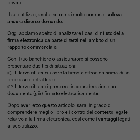
privati.
Caso specifico
Il suo utilizzo, anche se ormai molto comune, solleva
I vantaggi della firma elettronica ⚡
ancora diverse domande
.
1. Sicurezza
Oggi abbiamo scelto di analizzare i casi
di rifiuto della
2. Efficienza
firma elettronica da parte di terzi nell'ambito di un
rapporto commerciale.
3. Risparmi a breve termine
Con il tuo banchiere o assicuratore si possono
4. Riduzione dell'impatto ambientale
presentare due tipi di situazioni:
--
👉 Il terzo rifiuta di usare la firma elettronica prima di un
Da ricordare!
processo contrattuale,
👉 Il terzo rifiuta di prendere in considerazione un
documento (già) firmato elettronicamente.
Dopo aver letto questo articolo, sarai in grado di
comprendere meglio i pro e i contro del
contesto legale
relativo alla firma elettronica, così come i
vantaggi
legati
al suo utilizzo.