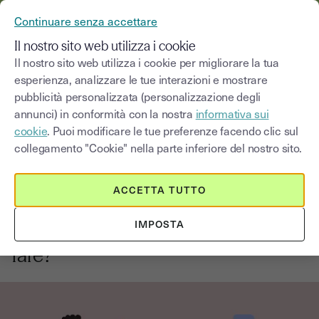
YOUSIGN DIVENTA YOUTRUST
Continuare senza accettare
MENU
Il nostro sito web utilizza i cookie
Il nostro sito web utilizza i cookie per migliorare la tua
esperienza, analizzare le tue interazioni e mostrare
Blog
pubblicità personalizzata (personalizzazione degli
annunci) in conformità con la nostra
informativa sui
Seleziona una categoria
Saisissez un terme pour
cookie
. Puoi modificare le tue preferenze facendo clic sul
collegamento "Cookie" nella parte inferiore del nostro sito.
Firma elettronica
2
min
2 settembre 2025
ACCETTA TUTTO
Documento firmato
IMPOSTA
elettronicamente rifiutato: come
fare?