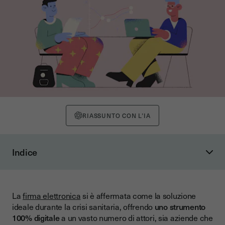
RIASSUNTO CON L’IA
Indice
In pratica 🔏
1. Le basi della firma elettronica
La
firma elettronica
si è affermata come la soluzione
2. Il terzo rifiuta l'uso della firma elettronica
ideale durante la crisi sanitaria, offrendo
uno strumento
3. Il terzo contesta la validità della firma elettronica
100% digitale
a un vasto numero di attori, sia aziende che