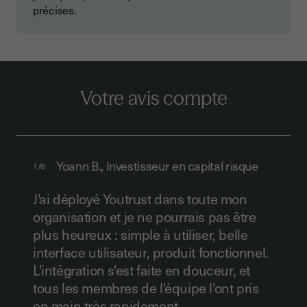
certains actes notariés ou documents
bénéficie de la présomption de validité
précises.
création de signature qualifié, émis par un
spécifiques liés à l'immobilier).
juridique, facilitant son acceptation en justice.
prestataire de services de confiance (Trust
Il est recommandé d'utiliser une signature
Service Provider). Une QES a la même valeur
avancée ou qualifiée pour des documents à
juridique qu'une signature manuscrite et est
forte valeur juridique ou des litiges potentiels.
reconnue automatiquement devant les
tribunaux belges.
Votre avis compte
Yoann B., Investisseur en capital risque
1/8
J'ai déployé Youtrust dans toute mon
organisation et je ne pourrais pas être
plus heureux : simple à utiliser, belle
interface utilisateur, produit fonctionnel.
L'intégration s'est faite en douceur, et
tous les membres de l'équipe l'ont pris
en main très rapidement.