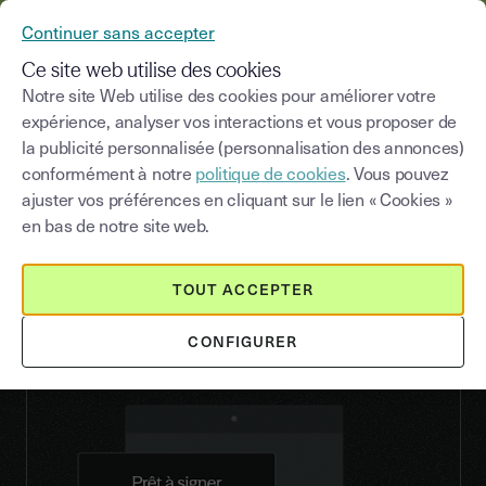
YOUSIGN DEVIENT YOUTRUST
Continuer sans accepter
MENU
Ce site web utilise des cookies
Notre site Web utilise des cookies pour améliorer votre
expérience, analyser vos interactions et vous proposer de
la publicité personnalisée (personnalisation des annonces)
SIGNATURE ÉLECTRONIQUE EN BELGIQUE
conformément à notre
politique de cookies
. Vous pouvez
Conforme à la législation
ajuster vos préférences en cliquant sur le lien « Cookies »
belge, rapide et sécurisée
en bas de notre site web.
Un gain de temps, une garantie de conformité.
TOUT ACCEPTER
CONFIGURER