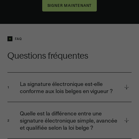
FAQ
Questions fréquentes
La signature électronique est-elle
1
conforme aux lois belges en vigueur ?
Oui, la signature électronique est conforme
aux lois belges en vigueur. En Belgique, elle est
Quelle est la différence entre une
régie par le règlement européen eIDAS
signature électronique simple, avancée
2
(Electronic Identification, Authentication and
et qualifiée selon la loi belge ?
Trust Services), qui établit un cadre juridique
pour les signatures électroniques dans toute