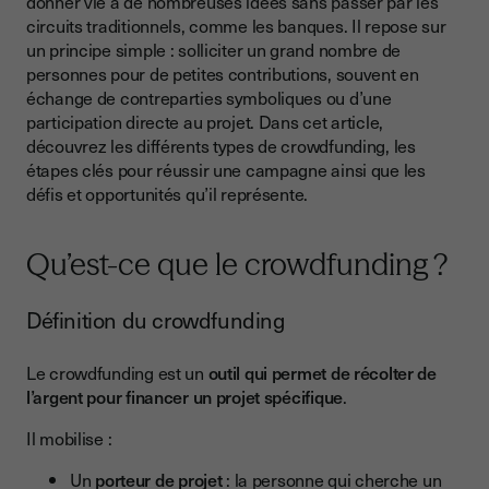
donner vie à de nombreuses idées sans passer par les
À quoi sert le crowdfunding ?
circuits traditionnels, comme les banques. Il repose sur
un principe simple : solliciter un grand nombre de
Qu’est-ce qui peut être financé par le crowdfunding ?
personnes pour de petites contributions, souvent en
Quelles sont les différentes formes possibles de
échange de contreparties symboliques ou d’une
crowdfunding ?
participation directe au projet. Dans cet article,
découvrez les différents types de crowdfunding, les
Comment fonctionne le crowdfunding ?
étapes clés pour réussir une campagne ainsi que les
Quel est le plafond maximal de collecte pour le financement
défis et opportunités qu’il représente.
participatif ?
Crowdfunding, que dit la loi ?
Qu’est-ce que le crowdfunding ?
Quels sont les avantages du crowdfunding pour les porteurs
de projets ?
Définition du crowdfunding
Financer des projets variés
Le crowdfunding est un
outil qui permet de récolter de
Diversifier les sources de financement
l’argent pour financer un projet spécifique
.
Accroître la visibilité du projet
Il mobilise :
Tester la viabilité d'une idée
Un
porteur de projet
: la personne qui cherche un