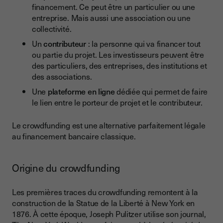
Quels sont les inconvénients du financement participatif ?
financement. Ce peut être un particulier ou une
entreprise. Mais aussi une association ou une
L’échec de la campagne
collectivité.
Le coût élevé du crowdfunding
Un
contributeur
: la personne qui va financer tout
ou partie du projet. Les investisseurs peuvent être
Les arnaques au financement participatif
des particuliers, des entreprises, des institutions et
Comment mettre en place un crowdfunding ?
des associations.
Comment bien choisir sa plateforme de crowdfunding ?
Une
plateforme en ligne
dédiée qui permet de faire
le lien entre le porteur de projet et le contributeur.
La spécialité de la plateforme
La communauté de la plateforme
Le crowdfunding est une alternative parfaitement légale
au financement bancaire classique.
Le mode de fonctionnement de la plateforme
La commission et les frais divers
Origine du crowdfunding
Les autres conditions possibles
Les premières traces du crowdfunding remontent à la
L’ergonomie du site
construction de la Statue de la Liberté à New York en
L’accompagnement proposé par la plateforme
1876. À cette époque, Joseph Pulitzer utilise son journal,