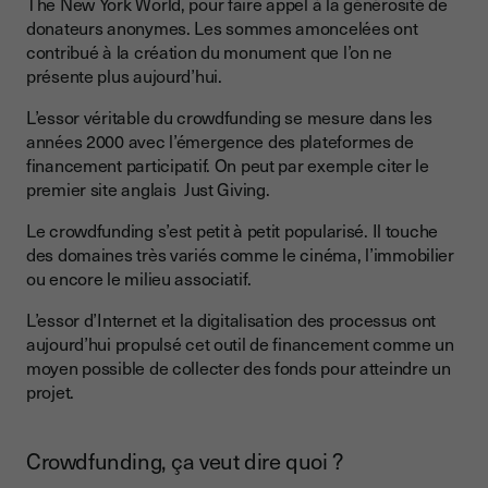
The New York World, pour faire appel à la générosité de
Exemples de plateformes de crowdfunding
donateurs anonymes. Les sommes amoncelées ont
contribué à la création du monument que l’on ne
Le crowdfunding est-il imposable ?
présente plus aujourd’hui.
Crowdfunding, ce qu’il faut retenir
L’essor véritable du crowdfunding se mesure dans les
années 2000 avec l’émergence des plateformes de
financement participatif. On peut par exemple citer le
premier site anglais Just Giving.
Le crowdfunding s’est petit à petit popularisé. Il touche
des domaines très variés comme le cinéma, l’immobilier
ou encore le milieu associatif.
L’essor d’Internet et la digitalisation des processus ont
aujourd’hui propulsé cet outil de financement comme un
moyen possible de collecter des fonds pour atteindre un
projet.
Crowdfunding, ça veut dire quoi ?