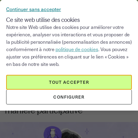
YOUSIGN DEVIENT YOUTRUST
Continuer sans accepter
MENU
Ce site web utilise des cookies
Notre site Web utilise des cookies pour améliorer votre
expérience, analyser vos interactions et vous proposer de
Blog
la publicité personnalisée (personnalisation des annonces)
conformément à notre
politique de cookies
. Vous pouvez
Choisir une catégorie
Saisissez un terme pour
ajuster vos préférences en cliquant sur le lien « Cookies »
en bas de notre site web.
Le financement de la croissance
7
min
1 octobre 2025
TOUT ACCEPTER
Crowdfunding : l’essentiel à savoir
CONFIGURER
pour financer son projet de
manière participative