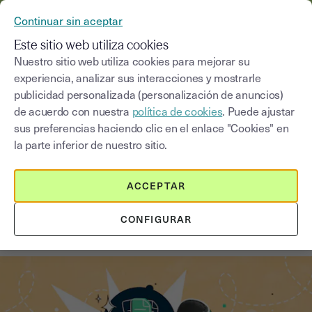
YOUSIGN SE CONVIERTE EN YOUTRUST
Continuar sin aceptar
MENÚ
Este sitio web utiliza cookies
Nuestro sitio web utiliza cookies para mejorar su
experiencia, analizar sus interacciones y mostrarle
Blog
publicidad personalizada (personalización de anuncios)
de acuerdo con nuestra
política de cookies
. Puede ajustar
Seleccionar una categoría
Saisissez un terme pour
sus preferencias haciendo clic en el enlace "Cookies" en
la parte inferior de nuestro sitio.
Firma electrónica
3
min
14 de agosto de 2025
ACCEPTAR
¿Puedo firmar un documento solo
CONFIGURAR
con mi nombre?