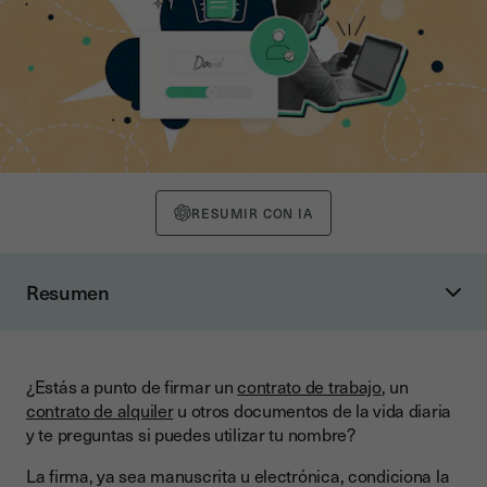
RESUMIR CON IA
Resumen
¿Podemos firmar solo con nuestro nombre?
¿Podemos firmar con otro nombre, con un nombre artístico o
nombre de uso?
¿Estás a punto de firmar un
contrato de trabajo
, un
contrato de alquiler
u otros documentos de la vida diaria
¿Cuáles son las reglas para una firma en un documento?
y te preguntas si puedes utilizar tu nombre?
¿Puedo firmar un documento solo con mi nombre?
Información importante
La firma, ya sea manuscrita u electrónica, condiciona la