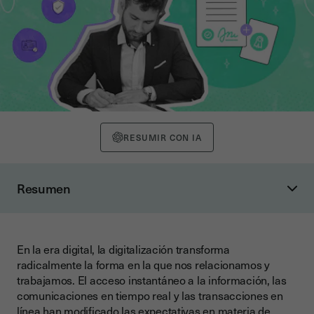
RESUMIR CON IA
Resumen
Los niveles de firma electrónica previstos por el reglamento
eIDAS
Firma electrónica sencilla
En la era digital, la digitalización transforma
radicalmente la forma en la que nos relacionamos y
Firma electrónica avanzada
trabajamos. El acceso instantáneo a la información, las
Firma electrónica avanzada y certificado cualificado
comunicaciones en tiempo real y las transacciones en
línea han modificado las expectativas en materia de