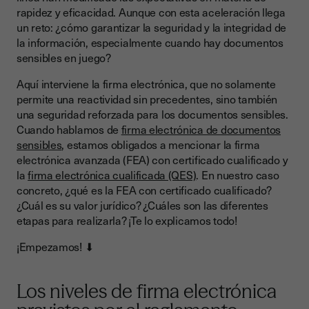
Firma electrónica cualificada
rapidez y eficacidad. Aunque con esta aceleración llega
¿Qué es exactamente la firma electrónica avanzada con
un reto: ¿cómo garantizar la seguridad y la integridad de
certificado cualificado?
la información, especialmente cuando hay documentos
sensibles en juego?
La identidad del signatario en el centro del proceso de firma
Aquí interviene la firma electrónica, que no solamente
La fuerza probatoria de la FEA con certificado cualificado
permite una reactividad sin precedentes, sino también
¿Cuáles son las etapas de firma electrónica avanzada con
una seguridad reforzada para los documentos sensibles.
certificado cualificado?
Cuando hablamos de
firma electrónica de documentos
sensibles
, estamos obligados a mencionar la firma
electrónica avanzada (FEA) con certificado cualificado y
la
firma electrónica cualificada (QES)
. En nuestro caso
concreto, ¿qué es la FEA con certificado cualificado?
¿Cuál es su valor jurídico? ¿Cuáles son las diferentes
etapas para realizarla? ¡Te lo explicamos todo!
¡Empezamos! ⬇
Los niveles de firma electrónica