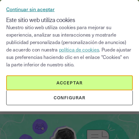
YOUSIGN SE CONVIERTE EN YOUTRUST
Continuar sin aceptar
MENÚ
Este sitio web utiliza cookies
Nuestro sitio web utiliza cookies para mejorar su
experiencia, analizar sus interacciones y mostrarle
Blog
publicidad personalizada (personalización de anuncios)
de acuerdo con nuestra
política de cookies
. Puede ajustar
Seleccionar una categoría
Saisissez un terme pour
sus preferencias haciendo clic en el enlace "Cookies" en
la parte inferior de nuestro sitio.
Firma electrónica
3
min
1 de septiembre de 2025
ACCEPTAR
Firma electrónica avanzada con
CONFIGURAR
certificado cualificado, ¿qué es?