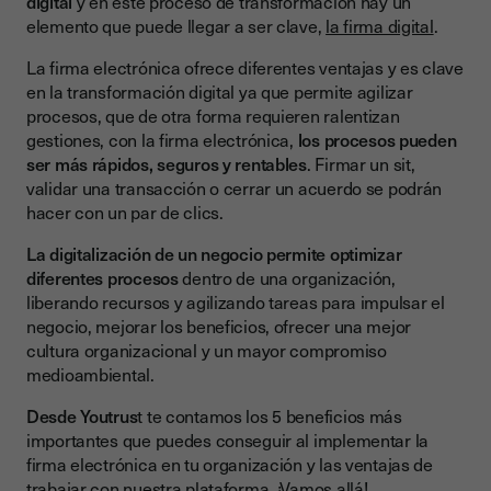
digital
y en este proceso de transformación hay un
Reducción del Uso de Papel y Materiales
elemento que puede llegar a ser clave,
la firma digital
.
Menor Inversión en Logística Administrativa
La firma electrónica ofrece diferentes ventajas y es clave
3. Mejora de la Seguridad y Cumplimiento Normativo
en la transformación digital ya que permite agilizar
procesos, que de otra forma requieren ralentizan
Autenticación y Protección de Datos
gestiones, con la firma electrónica,
los procesos pueden
ser más rápidos, seguros y rentables
. Firmar un sit,
Cumplimiento de Normativas Legales
validar una transacción o cerrar un acuerdo se podrán
4. Incremento de la Productividad Empresarial
hacer con un par de clics.
Trabajo Remoto y Movilidad
La digitalización de un negocio permite optimizar
diferentes procesos
dentro de una organización,
Automatización y Eficiencia
liberando recursos y agilizando tareas para impulsar el
5. Mejora de la Experiencia del Cliente y la Reputación
negocio, mejorar los beneficios, ofrecer una mejor
Empresarial
cultura organizacional y un mayor compromiso
medioambiental.
Facilidad y Comodidad para los Usuarios
Desde Youtrus
t te contamos los 5 beneficios más
Refuerzo de la Imagen Corporativa
importantes que puedes conseguir al implementar la
Casos de Éxito en la Digitalización con Firma Electrónica
firma electrónica en tu organización y las ventajas de
trabajar con nuestra plataforma. ¡Vamos allá!