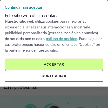
YOUSIGN SE CONVIERTE EN YOUTRUST
Continuar sin aceptar
MENÚ
Este sitio web utiliza cookies
Nuestro sitio web utiliza cookies para mejorar su
experiencia, analizar sus interacciones y mostrarle
Blog
publicidad personalizada (personalización de anuncios)
de acuerdo con nuestra
política de cookies
. Puede ajustar
Seleccionar una categoría
Saisissez un terme pour
sus preferencias haciendo clic en el enlace "Cookies" en
la parte inferior de nuestro sitio.
Firma electrónica
6
min
14 de agosto de 2025
ACCEPTAR
5 Beneficios de Usar la Firma
CONFIGURAR
Electrónica en la Digitalización
Empresarial