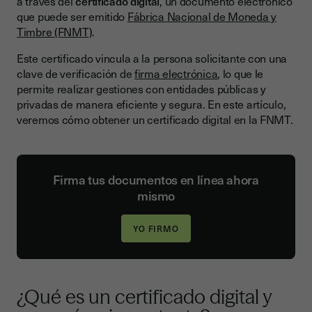
a través del
certificado digital
, un documento electrónico
Paso 1: Accede a la Sede Electrónica de la FNMT
que puede ser emitido
Fábrica Nacional de Moneda y
Timbre (FNMT)
.
Paso 2: Configuración previa del ordenador
Paso 3: Solicitud del certificado digital
Este certificado vincula a la persona solicitante con una
clave de verificación de
firma electrónica
, lo que le
Paso 4: Acreditar la identidad
permite realizar gestiones con entidades públicas y
privadas de manera eficiente y segura. En este artículo,
Paso 5: Descargar el certificado digital
veremos cómo obtener un certificado digital en la FNMT.
Renovación del certificado digital
Consejos útiles y posibles problemas
Conclusión
Firma tus documentos en línea ahora
mismo
¿Qué es un certificado digital y