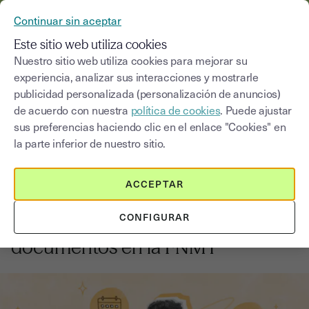
YOUSIGN SE CONVIERTE EN YOUTRUST
Continuar sin aceptar
MENÚ
Este sitio web utiliza cookies
Nuestro sitio web utiliza cookies para mejorar su
experiencia, analizar sus interacciones y mostrarle
Blog
publicidad personalizada (personalización de anuncios)
de acuerdo con nuestra
política de cookies
. Puede ajustar
Seleccionar una categoría
Saisissez un terme pour
sus preferencias haciendo clic en el enlace "Cookies" en
la parte inferior de nuestro sitio.
Firma electrónica
4
min
14 de agosto de 2025
ACCEPTAR
Cómo obtener un certificado
CONFIGURAR
digital en España para firmar
documentos en la FNMT