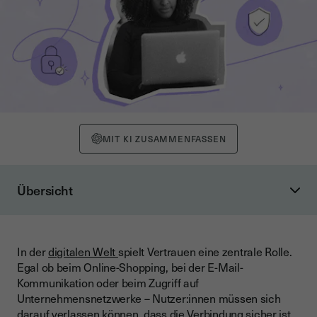
MIT KI ZUSAMMENFASSEN
Übersicht
Definition: Was ist eine Zertifizierungsstelle (CA)?
Wie funktioniert eine Zertifizierungsstelle?
In der
digitalen Welt
spielt Vertrauen eine zentrale Rolle.
Ablauf der Zertifikatserstellung:
Egal ob beim Online-Shopping, bei der E-Mail-
Vertrauenskette (Chain of Trust):
Kommunikation oder beim Zugriff auf
Unternehmensnetzwerke – Nutzer:innen müssen sich
Warum sind Zertifizierungsstellen wichtig?
darauf verlassen können, dass die Verbindung sicher ist.