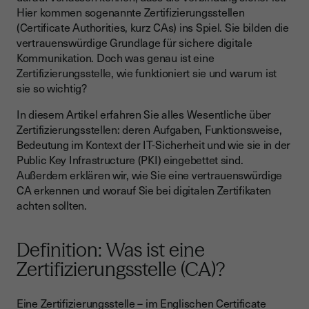
Hier kommen sogenannte Zertifizierungsstellen
Bedeutung für Sicherheit und Vertrauen:
(Certificate Authorities, kurz CAs) ins Spiel. Sie bilden die
Certificate Authorities und Public Key Infrastructure (PKI)
vertrauenswürdige Grundlage für sichere digitale
Kommunikation. Doch was genau ist eine
Wie erkennt man eine vertrauenswürdige
Zertifizierungsstelle, wie funktioniert sie und warum ist
Zertifizierungsstelle?
sie so wichtig?
Auswahl und Einsatz einer CA – worauf achten?
In diesem Artikel erfahren Sie alles Wesentliche über
Zertifizierungsstellen sind das Rückgrat der digitalen
Zertifizierungsstellen: deren Aufgaben, Funktionsweise,
Sicherheit
Bedeutung im Kontext der IT-Sicherheit und wie sie in der
Public Key Infrastructure (PKI) eingebettet sind.
Außerdem erklären wir, wie Sie eine vertrauenswürdige
CA erkennen und worauf Sie bei digitalen Zertifikaten
achten sollten.
Definition: Was ist eine
Zertifizierungsstelle (CA)?
Eine Zertifizierungsstelle – im Englischen Certificate