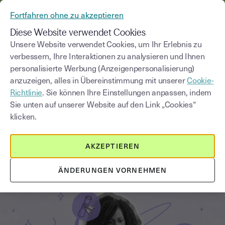
AUS YOUSIGN WIRD YOUTRUST
Fortfahren ohne zu akzeptieren
MENÜ
Diese Website verwendet Cookies
Unsere Website verwendet Cookies, um Ihr Erlebnis zu
verbessern, Ihre Interaktionen zu analysieren und Ihnen
Blog
personalisierte Werbung (Anzeigenpersonalisierung)
anzuzeigen, alles in Übereinstimmung mit unserer
Cookie-
Kategorie auswählen
Saisissez un terme pour
Richtlinie
. Sie können Ihre Einstellungen anpassen, indem
Sie unten auf unserer Website auf den Link „Cookies“
klicken.
Vorschriften und Konformität
2
min
14. August 2025
AKZEPTIEREN
Was ist eine Zertifizierungsstelle
(Certificate Authority)?
ÄNDERUNGEN VORNEHMEN