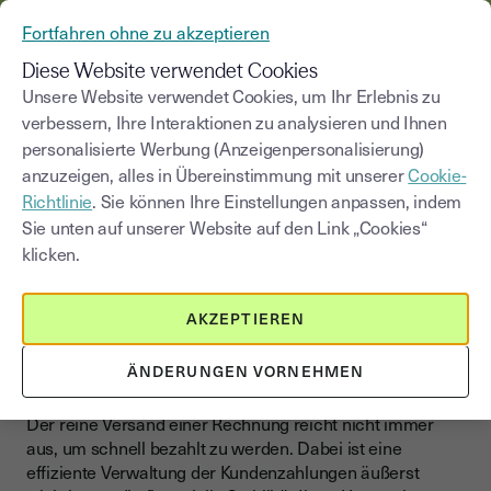
AUS YOUSIGN WIRD YOUTRUST
Fortfahren ohne zu akzeptieren
MENÜ
Diese Website verwendet Cookies
Unsere Website verwendet Cookies, um Ihr Erlebnis zu
Rechnungsstellung und
verbessern, Ihre Interaktionen zu analysieren und Ihnen
>
Blog
|
Unternehmensführung
Kundenzahlungen
personalisierte Werbung (Anzeigenpersonalisierung)
anzuzeigen, alles in Übereinstimmung mit unserer
Cookie-
Kategorie auswählen
Richtlinie
. Sie können Ihre Einstellungen anpassen, indem
Saisissez un terme pour
Sie unten auf unserer Website auf den Link „Cookies“
klicken.
Rechnungsstellung und Kundenzahlungen
Verkürzen Sie Ihre
AKZEPTIEREN
Zahlungsfristen und
schützen Sie Ihren Cashflow
ÄNDERUNGEN VORNEHMEN
Der reine Versand einer Rechnung reicht nicht immer
aus, um schnell bezahlt zu werden. Dabei ist eine
effiziente Verwaltung der Kundenzahlungen äußerst