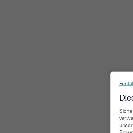
Fortfa
Die
Siche
verwe
unser
Besuc