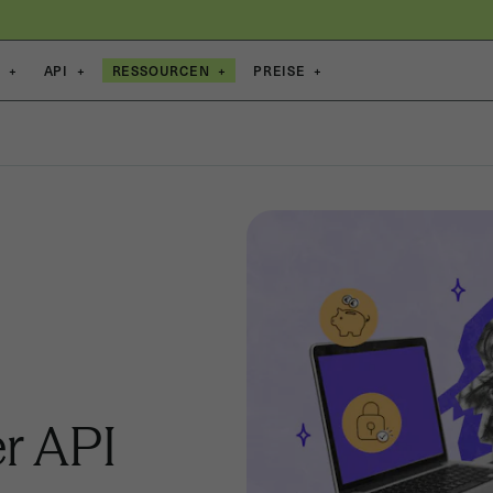
E
+
API
+
RESSOURCEN
+
PREISE
+
er API