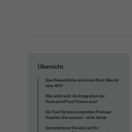
Übersicht
Vertrieb auf der Überholspur: Kürzere
Das Wesentliche auf einen Blick: Was ist
Verkaufszyklen und höhere
eine API?
Konversionsraten
Wie wirkt sich die Integration der
Youtrust API auf Firmen aus?
Ein Tool für den kompletten Prozess:
Arbeiten Sie smarter - nicht härter
Konzentrieren Sie sich auf Ihr