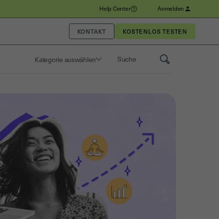
Help Center
Anmelden
KONTAKT
Kategorie auswählen
Saisissez un terme pour rechercher