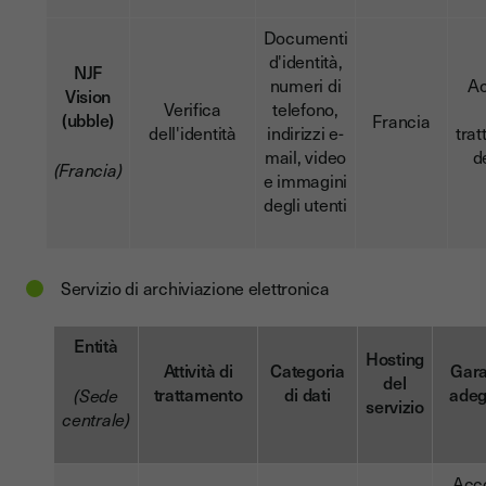
Documenti
d'identità,
NJF
numeri di
A
Vision
Verifica
telefono,
(ubble)
Francia
dell'identità
indirizzi e-
tra
mail, video
d
(Francia)
e immagini
degli utenti
Servizio di archiviazione elettronica
Entità
Hosting
Attività di
Categoria
Gara
del
trattamento
di dati
adeg
(Sede
servizio
centrale)
Acc