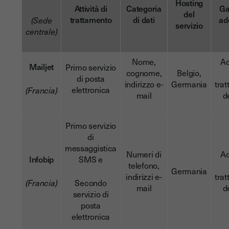
Hosting
Attività di
Categoria
Ga
del
trattamento
di dati
ad
(Sede
servizio
centrale)
Nome,
A
Mailjet
Primo servizio
cognome,
Belgio,
di posta
indirizzo e-
Germania
tra
elettronica
(Francia)
mail
d
Primo servizio
di
messaggistica
Numeri di
A
Infobip
SMS e
telefono,
Germania
indirizzi e-
tra
(Francia)
Secondo
mail
d
servizio di
posta
elettronica