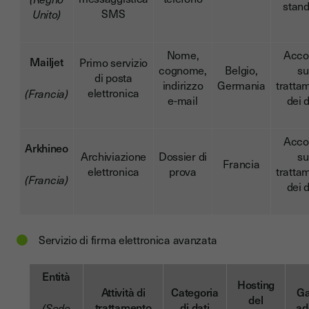
stan
SMS
Unito)
Nome,
Acco
Mailjet
Primo servizio
cognome,
Belgio,
su
di posta
indirizzo
Germania
tratta
elettronica
(Francia)
e-mail
dei d
Acco
Arkhineo
Archiviazione
Dossier di
su
Francia
elettronica
prova
tratta
(Francia)
dei d
Servizio di firma elettronica avanzata
Entità
Hosting
Attività di
Categoria
Ga
del
trattamento
di dati
ad
(Sede