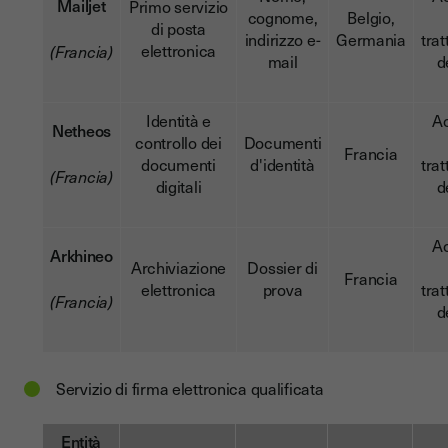
Mailjet
Primo servizio
cognome,
Belgio,
di posta
indirizzo e-
Germania
tra
elettronica
(Francia)
mail
d
Identità e
A
Netheos
controllo dei
Documenti
Francia
documenti
d'identità
tra
(Francia)
digitali
d
A
Arkhineo
Archiviazione
Dossier di
Francia
elettronica
prova
tra
(Francia)
d
Servizio di firma elettronica qualificata
Entità