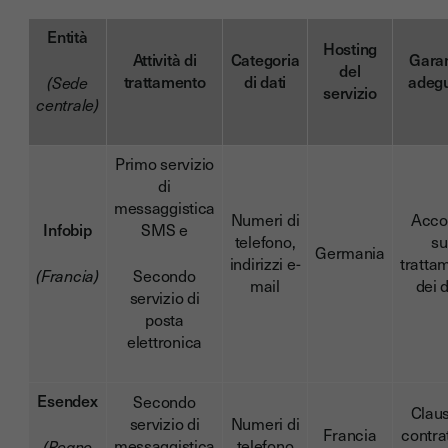
Entità
Hosting
Attività di
Categoria
Gara
del
trattamento
di dati
adeg
(Sede
servizio
centrale)
Primo servizio
di
messaggistica
Numeri di
Acco
Infobip
SMS e
telefono,
su
Germania
indirizzi e-
tratta
(Francia)
Secondo
mail
dei d
servizio di
posta
elettronica
Esendex
Secondo
Clau
servizio di
Numeri di
Francia
contrat
messaggistica
telefono
(Regno