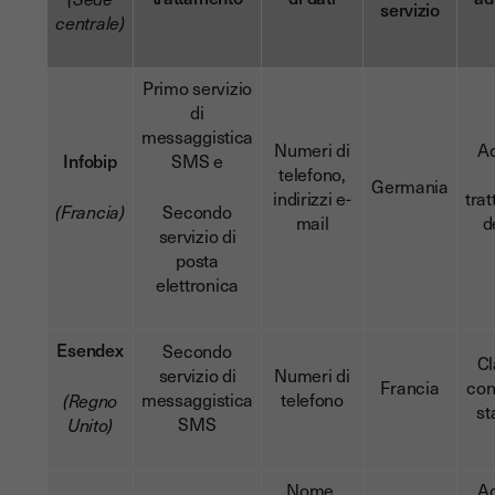
servizio
centrale)
Primo servizio
di
messaggistica
Numeri di
A
Infobip
SMS e
telefono,
Germania
indirizzi e-
tra
(Francia)
Secondo
mail
d
servizio di
posta
elettronica
Esendex
Secondo
Cl
servizio di
Numeri di
Francia
con
messaggistica
telefono
(Regno
st
SMS
Unito)
Nome,
A