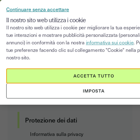
YOUSIGN DIVENTA YOUTRUST
Continuare senza accettare
MENU
Il nostro sito web utilizza i cookie
Il nostro sito web utilizza i cookie per migliorare la tua esperi
tue interazioni e mostrare pubblicità personalizzata (personal
Elenco dei sottoprocessori
annunci) in conformità con la nostra
informativa sui cookie
. P
tue preferenze facendo clic sul collegamento "Cookie" nella pa
nostro sito.
Contratto clienti
ACCETTA TUTTO
Condizioni generali di utilizzo e di
IMPOSTA
abbonamento
Data Act Addendum
Protezione dei dati
Informativa sulla privacy