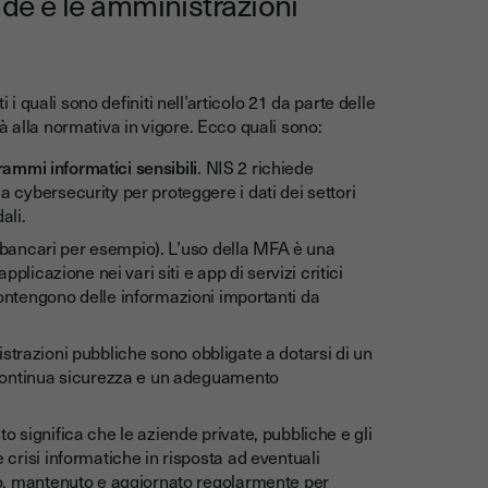
nde e le amministrazioni
 i quali sono definiti nell’articolo 21 da parte delle
à alla normativa in vigore. Ecco quali sono:
ogrammi informatici sensibili
. NIS 2 richiede
 cybersecurity per proteggere i dati dei settori
ali.
i bancari per esempio). L’uso della MFA è una
pplicazione nei vari siti e app di servizi critici
contengono delle informazioni importanti da
strazioni pubbliche sono obbligate a dotarsi di un
a continua sicurezza e un adeguamento
to significa che le aziende private, pubbliche e gli
 crisi informatiche in risposta ad eventuali
ato, mantenuto e aggiornato regolarmente per