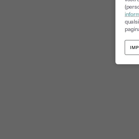
(perso
inform
quals
pagina
IM