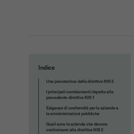
Indice
La firma elettronica di Youtrust
Una panoramica della direttiva NIS 2
I principali cambiamenti rispetto alla
precedente direttiva NIS 1
Esigenze di conformità per le aziende e
le amministrazioni pubbliche
Quali sono le aziende che devono
conformarsi alla direttiva NIS 2