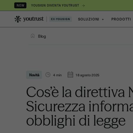
YOUSIGN DIVENTA YOUTRUST
NEW
SOLUZIONI
+
PRODOTTI
Blog
Novità
4
min
18 agosto 2025
Cos’è la direttiva
Sicurezza informa
obblighi di legge