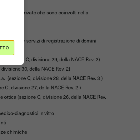
 settore privato che sono coinvolti nella
al network e servizi di registrazione di domini
TTO
hi (sezione C, divisione 29, della NACE Rev. 2)
, divisione 30, della NACE Rev. 2)
a. (sezione C, divisione 28, della NACE Rev. 3 )
e C, divisione 27, della NACE Rev. 2 )
e ottica (sezione C, divisione 26, della NACE Rev.
medico-diagnostici in vitro
enti
anze chimiche