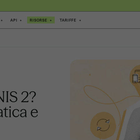
+
API
+
RISORSE
+
TARIFFE
+
 NIS 2?
tica e