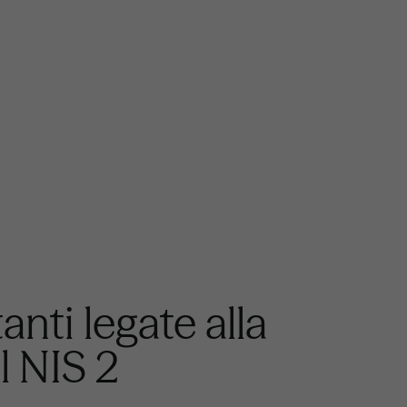
nti legate alla
l NIS 2