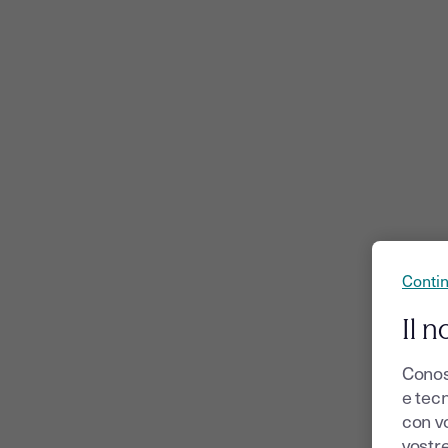
Conti
Il n
Conos
e tecn
con v
vostr