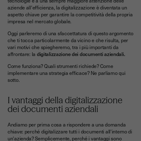
tecnologie e a una sempre maggiore attenzione delle
aziende all'efficienza, la digitalizzazione è diventata un
La firma elettronica di Youtrust per la trasformazione digitale
aspetto chiave per garantire la competitività della propria
dei tuoi documenti aziendali
impresa nel mercato globale.
Oggi parleremo di una sfaccettatura di questo argomento
che ti tocca particolarmente da vicino e che risulta, per
vari motivi che spiegheremo, tra i più importanti da
affrontare: la
digitalizzazione dei documenti aziendali.
Come funziona? Quali strumenti richiede? Come
implementare una strategia efficace? Ne parliamo qui
sotto.
I vantaggi della digitalizzazione
dei documenti aziendali
Andiamo per prima cosa a rispondere a una domanda
chiave: perché digitalizzare tutti i documenti all'interno di
un'azienda? Semplicemente, perché i vantaggi sono