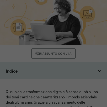
RIASSUNTO CON L’IA
Indice
I vantaggi della digitalizzazione dei documenti aziendali
I software e le soluzioni disponibili per la digitalizzazione dei
documenti aziendali
Quello della trasformazione digitale è senza dubbio uno
dei temi cardine che caratterizzano il mondo aziendale
Guida passo-passo alla digitalizzazione dei documenti
degli ultimi anni. Grazie a un avanzamento delle
Digitalizzazione dei documenti aziendali e normativa