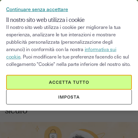
YOUSIGN DIVENTA YOUTRUST
Continuare senza accettare
MENU
Il nostro sito web utilizza i cookie
Il nostro sito web utilizza i cookie per migliorare la tua
esperienza, analizzare le tue interazioni e mostrare
Blog
pubblicità personalizzata (personalizzazione degli
annunci) in conformità con la nostra
informativa sui
Seleziona una categoria
Saisissez un terme pour
cookie
. Puoi modificare le tue preferenze facendo clic sul
collegamento "Cookie" nella parte inferiore del nostro sito.
Procedure
4
min
18 agosto 2025
ACCETTA TUTTO
Come digitalizzare e gestire i
IMPOSTA
documenti aziendali in modo
sicuro