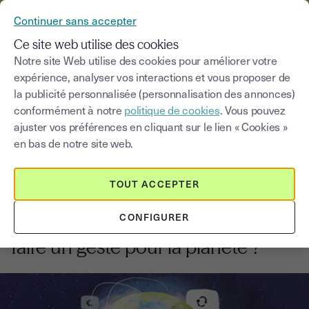
YOUSIGN DEVIENT YOUTRUST
Continuer sans accepter
MENU
Ce site web utilise des cookies
Notre site Web utilise des cookies pour améliorer votre
expérience, analyser vos interactions et vous proposer de
Blog
la publicité personnalisée (personnalisation des annonces)
conformément à notre
politique de cookies
. Vous pouvez
Choisir une catégorie
Saisissez un terme pour
ajuster vos préférences en cliquant sur le lien « Cookies »
en bas de notre site web.
Signature électronique
4
min
2 septembre 2025
TOUT ACCEPTER
Comment la signature
CONFIGURER
électronique peut vous aider à
faire un geste pour la planète ?