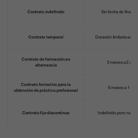
Contrato indefinido
Sin fecha de finaliza
Contrato temporal
Duración limitada segú
Contrato de formación en
3 meses a 2 año
alternancia
Contrato formativo para la
6 meses a 1 año
obtención de práctica profesional
Contrato fijo-discontinuo
Indefinido pero no co