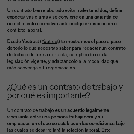
2. Fecha de inicio y duración del contrato
Un contrato bien elaborado evita malentendidos, define
3. Puesto de trabajo y funciones
expectativas claras y se convierte en una garantía de
cumplimiento normativo ante cualquier inspección o
4. Jornada y horario
conflicto laboral.
5. Retribución y pagos
Desde Youtrust
(Youtrus
t) te mostramos el paso a paso
6. Vacaciones y permisos
de todo lo que necesitas saber para redactar un contrato
de trabajo
de forma correcta, cumpliendo con la
7. Convenio colectivo de aplicación
legislación vigente, y adaptándolo a la modalidad que
más convenga a tu organización.
8. Régimen disciplinario
9. Firma del contrato
¿Qué es un contrato de trabajo y
Errores comunes al redactar un contrato de trabajo
por qué es importante?
Cómo firmar un contrato de trabajo con garantías legales
Un contrato de trabajo
es un acuerdo legalmente
El papel de la firma electrónica avanzada
vinculante entre una persona trabajadora y su
Recursos para ayudarte a crear contratos sólidos
empleador,
en el que se establecen las condiciones bajo
las cuales se desarrollará la relación laboral.
Este
Conclusión