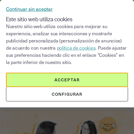
YOUSIGN SE CONVIERTE EN YOUTRUST
Continuar sin aceptar
MENÚ
Este sitio web utiliza cookies
Nuestro sitio web utiliza cookies para mejorar su
experiencia, analizar sus interacciones y mostrarle
Blog
publicidad personalizada (personalización de anuncios)
de acuerdo con nuestra
política de cookies
. Puede ajustar
Seleccionar una categoría
Saisissez un terme pour
sus preferencias haciendo clic en el enlace "Cookies" en
la parte inferior de nuestro sitio.
Contrato de trabajo temporal
5
min
14 de noviembre de 2025
ACCEPTAR
Cómo redactar un contrato de
CONFIGURAR
trabajo paso a paso