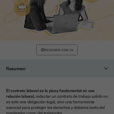
RESUMIR CON IA
Resumen
¿Qué es un contrato de trabajo y por qué es importante?
Requisitos legales de un contrato de trabajo
El contrato laboral es la pieza fundamental en una
Tipos de contrato de trabajo en España
relación laboral,
redactar un contrato de trabajo sólido no
Cómo redactar un contrato de trabajo paso a paso
es solo una obligación legal, sino una herramienta
esencial para proteger los derechos y deberes tanto del
1. Datos identificativos de las partes
empleador como del trabajador.