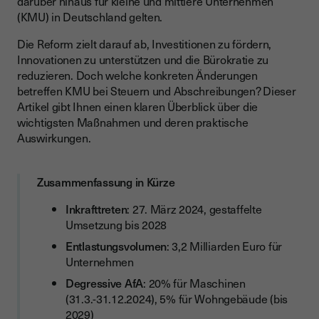
darüber hinaus für kleine und mittlere Unternehmen
(KMU) in Deutschland gelten.
Bewegliche Wirtschaftsgüter (Maschinen, Fahrzeuge)
Die Reform zielt darauf ab, Investitionen zu fördern,
Wohngebäude: 5% degressive AfA
Innovationen zu unterstützen und die Bürokratie zu
Sonderabschreibung § 7g EStG: Verdopplung auf 40%
reduzieren. Doch welche konkreten Änderungen
betreffen KMU bei Steuern und Abschreibungen? Dieser
Wer profitiert?
Artikel gibt Ihnen einen klaren Überblick über die
Praxisbeispiel
wichtigsten Maßnahmen und deren praktische
Auswirkungen.
Verlustvortrag: 70% statt 60% (2024-2027)
Forschungsförderung: Mehr Unterstützung für Innovation
Zusammenfassung in Kürze
KMU-Bonus von 35%
Inkrafttreten
: 27. März 2024, gestaffelte
Bemessungsgrundlage erhöht
Umsetzung bis 2028
Vereinfachungen für kleine Unternehmen
Entlastungsvolumen
: 3,2 Milliarden Euro für
Unternehmen
Buchführungspflicht: Höhere Schwellenwerte
Degressive AfA
: 20% für Maschinen
Ist-Besteuerung und weitere Erleichterungen
(31.3.-31.12.2024), 5% für Wohngebäude (bis
2029)