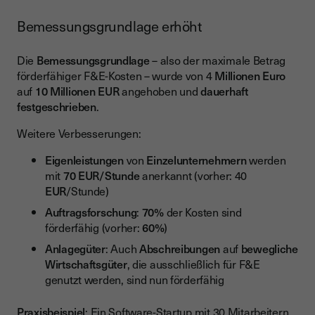
Bemessungsgrundlage erhöht
Die
Bemessungsgrundlage
– also der maximale Betrag
förderfähiger F&E-Kosten – wurde von 4
Millionen
Euro
auf
10 Millionen EUR
angehoben und
dauerhaft
festgeschrieben
.
Weitere Verbesserungen:
Eigenleistungen
von
Einzelunternehmern
werden
mit
70 EUR/Stunde
anerkannt (vorher: 40
EUR
/Stunde)
Auftragsforschung
:
70%
der Kosten sind
förderfähig (vorher:
60%
)
Anlagegüter
: Auch
Abschreibungen
auf
bewegliche
Wirtschaftsgüter
, die ausschließlich für F&E
genutzt werden, sind nun förderfähig
Praxisbeispiel
: Ein Software-Startup mit 30 Mitarbeitern