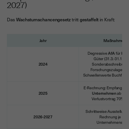
2027)
Das
Wachstumschancengesetz
tritt
gestaffelt
in Kraft:
Jahr
Maßnahmen
Degressive
AfA
für
bew
Güter (31.3.-31.12.2
2024
Sonderabschreibung
Forschungszulage erwe
Schwellenwerte Buchführ
E-Rechnung: Empfangspflich
2025
Unternehmen
ab 1.1.
Verlustvortrag 70% be
Schrittweise Ausstellungsp
2026-2027
Rechnung je nac
Unternehmensgrö