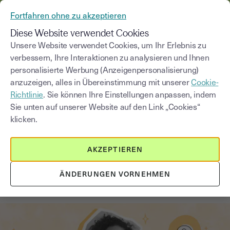
AUS YOUSIGN WIRD YOUTRUST
Fortfahren ohne zu akzeptieren
MENÜ
Diese Website verwendet Cookies
Unsere Website verwendet Cookies, um Ihr Erlebnis zu
verbessern, Ihre Interaktionen zu analysieren und Ihnen
Blog
personalisierte Werbung (Anzeigenpersonalisierung)
anzuzeigen, alles in Übereinstimmung mit unserer
Cookie-
Kategorie auswählen
Saisissez un terme pour
Richtlinie
. Sie können Ihre Einstellungen anpassen, indem
Sie unten auf unserer Website auf den Link „Cookies“
klicken.
Recht & Wirtschaft
4
min
4. Dezember 2025
AKZEPTIEREN
Wachstumschancengesetz 2026:
Was ändert sich für KMU bei
ÄNDERUNGEN VORNEHMEN
Steuern und Abschreibungen?