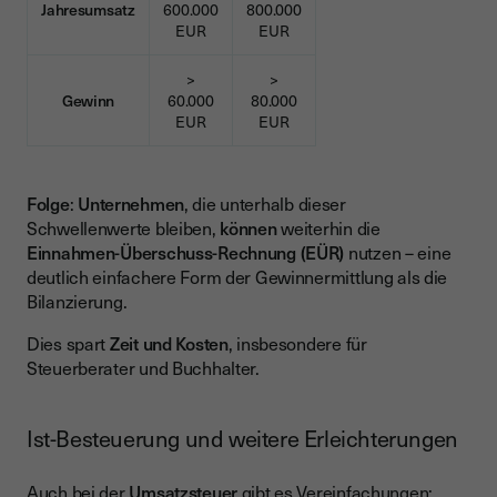
Jahresumsatz
600.000
800.000
EUR
EUR
>
>
Gewinn
60.000
80.000
EUR
EUR
Folge
:
Unternehmen
, die unterhalb dieser
Schwellenwerte bleiben,
können
weiterhin die
Einnahmen-Überschuss-Rechnung (EÜR)
nutzen – eine
deutlich einfachere Form der Gewinnermittlung als die
Bilanzierung.
Dies spart
Zeit und Kosten
, insbesondere für
Steuerberater und Buchhalter.
Ist-Besteuerung und weitere Erleichterungen
Auch bei der
Umsatzsteuer
gibt es Vereinfachungen: