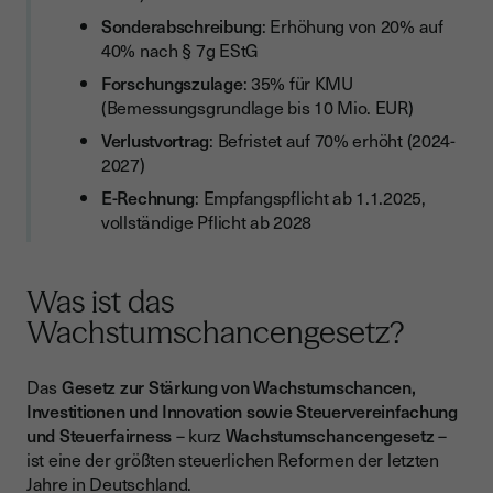
Zusammenhang mit E-Rechnung Pflicht
Sonderabschreibung
: Erhöhung von 20% auf
Nutzen Sie die Chancen des neuen Steuerrechts
40% nach § 7g EStG
Forschungszulage
: 35% für KMU
(Bemessungsgrundlage bis 10 Mio. EUR)
Verlustvortrag
: Befristet auf 70% erhöht (2024-
2027)
E-Rechnung
: Empfangspflicht ab 1.1.2025,
vollständige Pflicht ab 2028
Was ist das
Wachstumschancengesetz?
Das
Gesetz zur Stärkung von Wachstumschancen,
Investitionen und Innovation sowie Steuervereinfachung
und Steuerfairness
– kurz
Wachstumschancengesetz
–
ist eine der größten steuerlichen Reformen der letzten
Jahre in Deutschland.