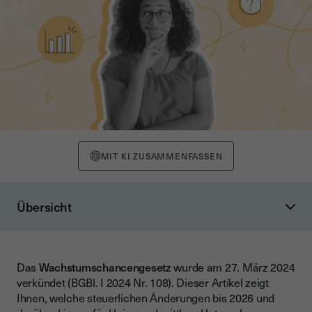
MIT KI ZUSAMMENFASSEN
Übersicht
Was ist das Wachstumschancengesetz?
Ziele der Reform: Steuervereinfachung und Steuerfairness
Das
Wachstumschancengesetz
wurde am 27. März 2024
Zeitplan der Umsetzung (2024-2027)
verkündet (BGBl. I 2024 Nr. 108). Dieser Artikel zeigt
Degressive Abschreibung: Neue Möglichkeiten für
Ihnen, welche steuerlichen Änderungen bis 2026 und
Investitionen