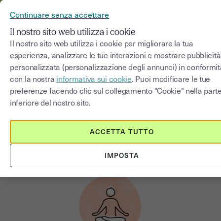
YOUSIGN DIVENTA YOUTRUST
Continuare senza accettare
MENU
Il nostro sito web utilizza i cookie
Il nostro sito web utilizza i cookie per migliorare la tua
esperienza, analizzare le tue interazioni e mostrare pubblicità
personalizzata (personalizzazione degli annunci) in conformit
App semplicissima, API
con la nostra
informativa sui cookie
. Puoi modificare le tue
potentissima: scopri
preferenze facendo clic sul collegamento "Cookie" nella part
Youtrust, l’alternativa numero
inferiore del nostro sito.
1 a Dropbox Sign (HelloSign)
ACCETTA TUTTO
In breve:
IMPOSTA