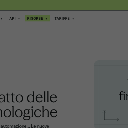
+
API
+
RISORSE
+
TARIFFE
+
atto delle
nologiche
ale, automazione… Le nuove