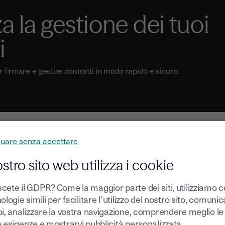
 la gestione dei tuoi
i
r firmare e gestire contratti in modo rapido e sicuro.
nuare senza accettare
ostro sito web utilizza i cookie
cete il GDPR? Come la maggior parte dei siti, utilizziamo 
ispetto
ologie simili per facilitare l’utilizzo del nostro sito, comuni
oi, analizzare la vostra navigazione, comprendere meglio le
e esigenze e mostrarvi pubblicità personalizzata