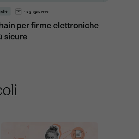
giche
16 giugno 2026
hain per firme elettroniche
ù sicure
coli