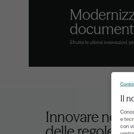
Modernizza
document
Sfrutta le ultime innovazioni pe
Conti
Il n
Conos
Innovare nel r
e tecn
con v
delle regole
vostr