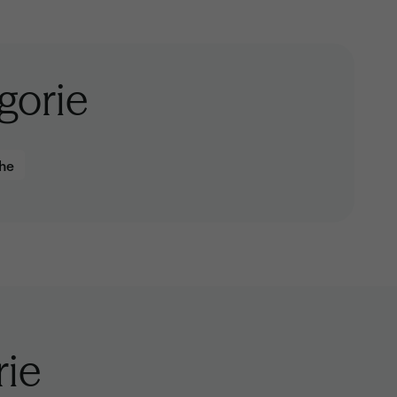
gorie
che
rie