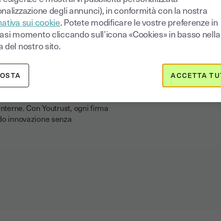
nalizzazione degli annunci), in conformità con la nostra
a conformità rimane
ativa sui cookie
. Potete modificare le vostre preferenze in
ell’adozione responsabile delle
iasi momento cliccando sull’icona «Cookies» in basso nella
, gli obblighi da rispettare e le
 del nostro sito.
grare nuove soluzioni in modo
POSTA
ACCETTA TU
ogie innovative, puoi anche
ti come accordo di riservatezza,
interne. Con Youtrust, ogni firma
ndo innovazione senza