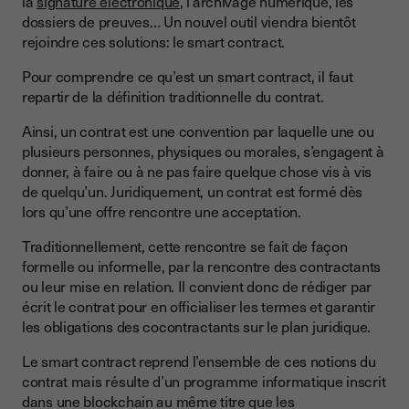
la
signature électronique
, l’archivage numérique, les
dossiers de preuves… Un nouvel outil viendra bientôt
Les domaines concernés
rejoindre ces solutions: le smart contract.
Signature électronique et Smart Contracts
Pour comprendre ce qu’est un smart contract, il faut
Comment créer un smart contract ?
repartir de la définition traditionnelle du contrat.
Prérequis à la création d'un smart contract
Ainsi, un contrat est une convention par laquelle une ou
plusieurs personnes, physiques ou morales, s’engagent à
Différents outils pour différentes phases de création
donner, à faire ou à ne pas faire quelque chose vis à vis
Quels sont les risques de ces nouvelles technologies?
de quelqu’un. Juridiquement, un contrat est formé dès
lors qu’une offre rencontre une acceptation.
Traditionnellement, cette rencontre se fait de façon
formelle ou informelle, par la rencontre des contractants
ou leur mise en relation. Il convient donc de rédiger par
écrit le contrat pour en officialiser les termes et garantir
les obligations des cocontractants sur le plan juridique.
Le smart contract reprend l’ensemble de ces notions du
contrat mais résulte d’un programme informatique inscrit
dans une blockchain au même titre que les