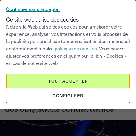
YOUSIGN DEVIENT YOUTRUST
Continuer sans accepter
MENU
Ce site web utilise des cookies
Notre site Web utilise des cookies pour améliorer votre
expérience, analyser vos interactions et vous proposer de
Blog
la publicité personnalisée (personnalisation des annonces)
conformément à notre
politique de cookies
. Vous pouvez
Choisir une catégorie
Saisissez un terme pour
ajuster vos préférences en cliquant sur le lien « Cookies »
en bas de notre site web.
Réglementations et conformité
6
min
2 septembre 2025
TOUT ACCEPTER
Smart Contract, vers la
CONFIGURER
sécurisation et l’automatisation
des obligations contractuelles