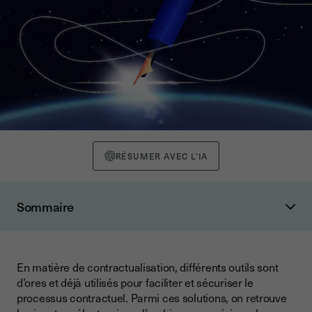
RÉSUMER AVEC L'IA
Sommaire
Qu’est-ce qu'une Blockchain ?
L’exemple des cryptomonnaies
En matière de contractualisation, différents outils sont
Le smart contract, un contrat totalement dématérialisé
d’ores et déjà utilisés pour faciliter et sécuriser le
L’avenir des smart contracts dans les relations
processus contractuel. Parmi ces solutions, on retrouve
contractuelles