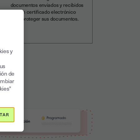
documentos enviados y recibidos
con un certificado electrónico
para proteger sus documentos.
kies y
sus
ión de
ambiar
kies"
TAR