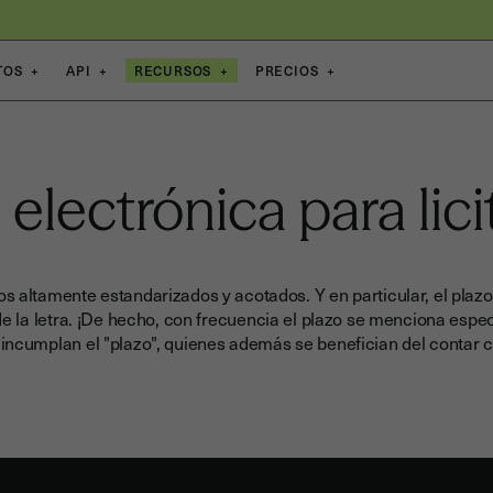
TOS
+
API
+
RECURSOS
+
PRECIOS
+
 electrónica para lic
s altamente estandarizados y acotados. Y en particular, el plazo 
 de la letra. ¡De hecho, con frecuencia el plazo se menciona espe
incumplan el "plazo", quienes además se benefician del contar co