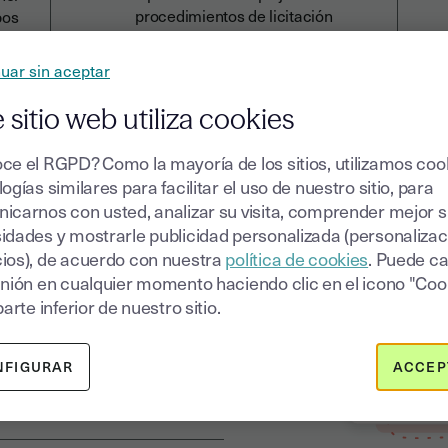
procedimientos de licitación
pos
mediante la desmaterialización
total, que elimina la necesidad de
uar sin aceptar
revisar y clasificar manualmente
auténticas montañas de papel.
 sitio web utiliza cookies
ce el RGPD? Como la mayoría de los sitios, utilizamos coo
ogías similares para facilitar el uso de nuestro sitio, para
icarnos con usted, analizar su visita, comprender mejor 
idades y mostrarle publicidad personalizada (personalizac
ios), de acuerdo con nuestra
política de cookies
. Puede c
inión en cualquier momento haciendo clic en el icono "Coo
de
parte inferior de nuestro sitio.
ínea
NFIGURAR
ACCEP