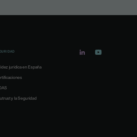
GURIDAD
lidez juridica en España
rtificaciones
DAS
utrust y la Seguridad