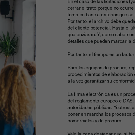
En el caso de las licitaciones (
cerrar el trato porque no ocurre
toma en base a criterios que se
Por tanto, el archivo debe queda
del cliente potencial. Hasta el 
que enviarán. Y, como sabemos,
detalles que pueden marcar la d
Por tanto, el tiempo es un facto
Para los equipos de procura, re
procedimientos de elaboración de
a la vez garantizar su conformid
La firma electrónica es un pro
del reglamento europeo eIDAS. 
autoridades públicas. Youtrust e
poner en marcha los procesos d
comerciales y de procura.
Vale la pena destacar que, si bi