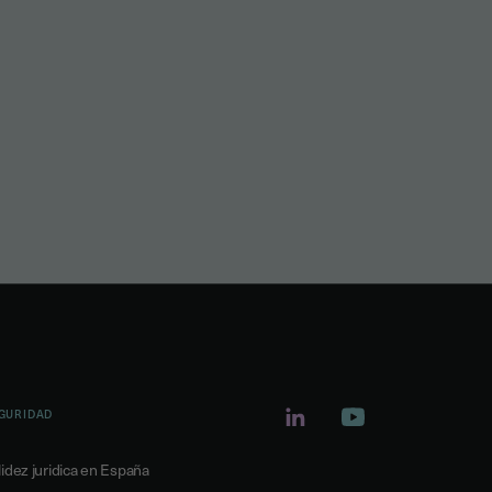
GURIDAD
lidez juridica en España