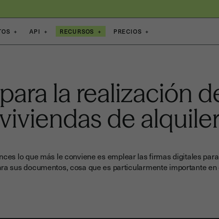
TOS
+
API
+
RECURSOS
+
PRECIOS
+
 para la realización 
viviendas de alquile
nces lo que más le conviene es emplear las firmas digitales para 
para sus documentos, cosa que es particularmente importante en