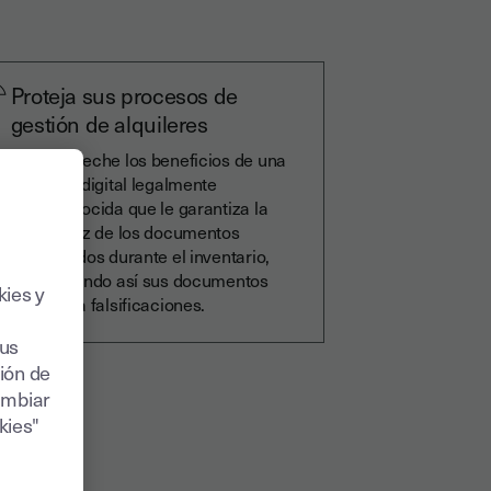
Proteja sus procesos de
gestión de alquileres
Aproveche los beneficios de una
firma digital legalmente
reconocida que le garantiza la
validez de los documentos
firmados durante el inventario,
blindando así sus documentos
kies y
contra falsificaciones.
sus
ión de
ambiar
kies"