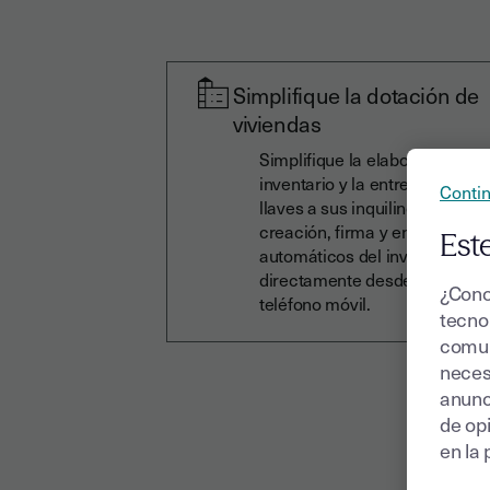
Simplifique la dotación de
viviendas
Simplifique la elaboración del
inventario y la entrega de las
Contin
llaves a sus inquilinos mediant
creación, firma y envío
Este
automáticos del inventario
directamente desde su tablet 
¿Cono
teléfono móvil.
tecnol
comun
neces
anunc
de op
en la 