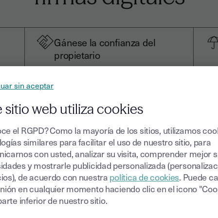
Gánese la confianza del
propietario
Cultive una relación de confianza
con los propietarios de su cartera
uar sin aceptar
e la
de inmuebles de alquiler gracias
al aumento de la efectividad en la
 sitio web utiliza cookies
gestión de sus propiedades.
o
ce el RGPD? Como la mayoría de los sitios, utilizamos coo
ogías similares para facilitar el uso de nuestro sitio, para
icarnos con usted, analizar su visita, comprender mejor 
idades y mostrarle publicidad personalizada (personalizac
ios), de acuerdo con nuestra
política de cookies
. Puede c
inión en cualquier momento haciendo clic en el icono "Coo
parte inferior de nuestro sitio.